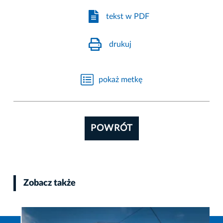
tekst w PDF
drukuj
pokaż metkę
POWRÓT
Zobacz także