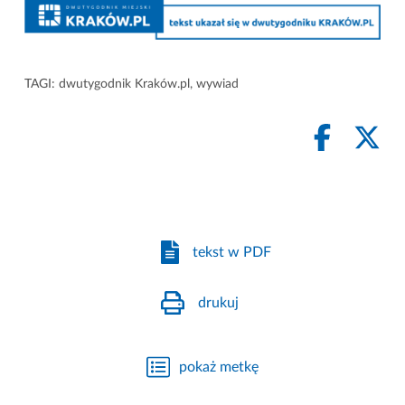
TAGI:
dwutygodnik Kraków.pl
,
wywiad
tekst w PDF
drukuj
pokaż metkę