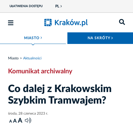
PL
UŁATWIENIA DOSTĘPU
ROZWIŃ MENU
ROZWIŃ
MIASTO
NA SKRÓTY
Miasto
Aktualności
Komunikat archiwalny
Co dalej z Krakowskim
Szybkim Tramwajem?
środa, 28 czerwca 2023 r.
A
A
A