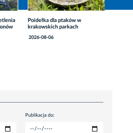
tlenia
Poidełka dla ptaków w
Co zrob
ionów
krakowskich parkach
przete
2026-08-06
2026-08
Publikacja do: