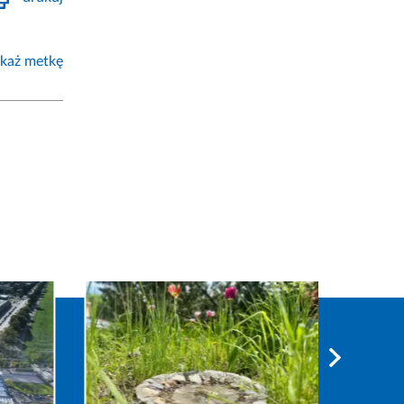
każ metkę