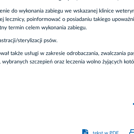
nie do wykonania zabiegu we wskazanej klinice weteryn
ej lecznicy, poinformować o posiadaniu takiego upoważni
tny termin celem wykonania zabiegu.
racji/sterylizacji psów.
ował także usługi w zakresie odrobaczania, zwalczania p
ia, wybranych szczepień oraz leczenia wolno żyjących kot
tekst w PDF