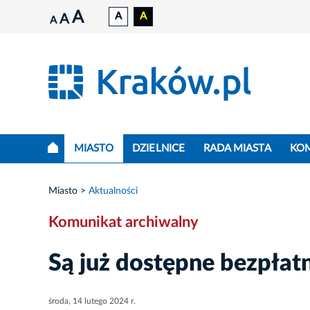
A
A
A
A
A
MIASTO
DZIELNICE
RADA MIASTA
KO
Miasto
Aktualności
Komunikat archiwalny
Są już dostępne bezpłat
środa, 14 lutego 2024 r.