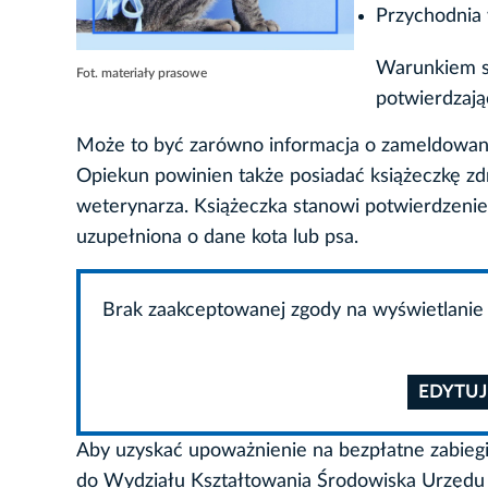
Przychodnia w
Warunkiem sk
Fot. materiały prasowe
potwierdzają
Może to być zarówno informacja o zameldowani
Opiekun powinien także posiadać książeczkę zdro
weterynarza. Książeczka stanowi potwierdzenie,
uzupełniona o dane kota lub psa.
Brak zaakceptowanej zgody na wyświetlanie 
EDYTUJ
Aby uzyskać upoważnienie na bezpłatne zabieg
do Wydziału Kształtowania Środowiska Urzędu M