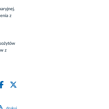
aryjnej.
enia z
asożytów
ów z
drukuj