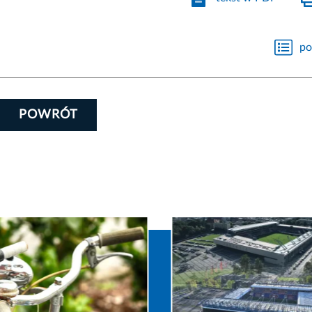
po
POWRÓT