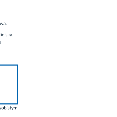
owa.
ejska.
u
sobistym