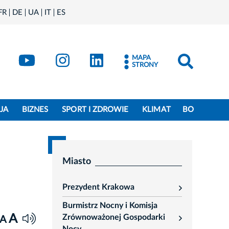
FR
DE
UA
IT
ES
book
Kraków - X
Kraków - YouTube
Kraków - Instagram
Kraków - LinkedIn
MAPA
STRONY
JA
BIZNES
SPORT I ZDROWIE
KLIMAT
BO
Miasto
Prezydent Krakowa
rozwiń
Burmistrz Nocny i Komisja
A
Zrównoważonej Gospodarki
A
rozwiń