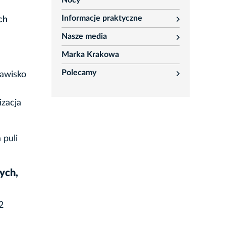
Nocy
Informacje praktyczne
ch
rozwiń
Nasze media
rozwiń
Marka Krakowa
Polecamy
jawisko
rozwiń
izacja
 puli
ych,
2