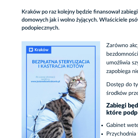
Kraków po raz kolejny będzie finansował zabiegi 
domowych jak i wolno żyjących. Właściciele ps
podopiecznych.
Zarówno akcja
bezdomności 
umożliwia szy
zapobiega n
Dostęp do ty
środków prze
Zabiegi bę
które podp
Gabinet wete
Przychodnia 