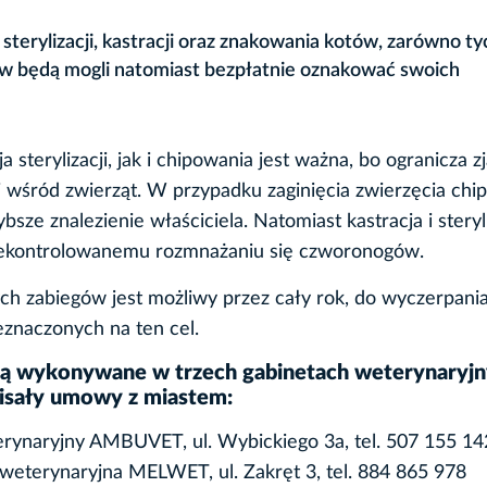
sterylizacji, kastracji oraz znakowania kotów, zarówno ty
ów będą mogli natomiast bezpłatnie oznakować swoich
 sterylizacji, jak i chipowania jest ważna, bo ogranicza z
wśród zwierząt. W przypadku zaginięcia zwierzęcia chip
bsze znalezienie właściciela. Natomiast kastracja i steryl
iekontrolowanemu rozmnażaniu się czworonogów.
ch zabiegów jest możliwy przez cały rok, do wyczerpania
znaczonych na ten cel.
dą wykonywane w trzech gabinetach weterynaryjn
isały umowy z miastem:
rynaryjny AMBUVET, ul. Wybickiego 3a, tel. 507 155 14
weterynaryjna MELWET, ul. Zakręt 3, tel. 884 865 978