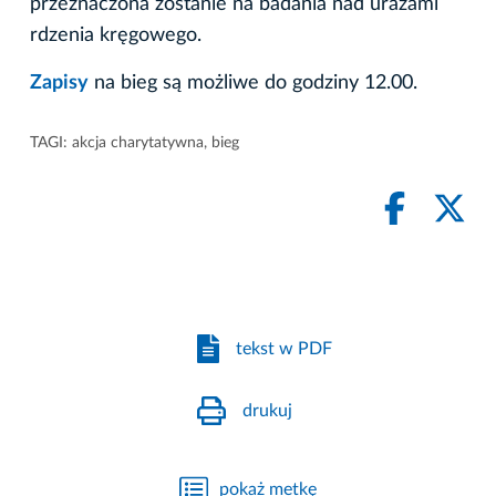
przeznaczona zostanie na badania nad urazami
rdzenia kręgowego.
Zapisy
na bieg są możliwe do godziny 12.00.
TAGI:
akcja charytatywna
,
bieg
tekst w PDF
drukuj
pokaż metkę