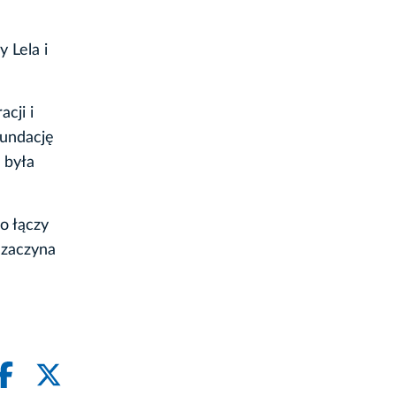
 Lela i
acji i
Fundację
 była
o łączy
 zaczyna