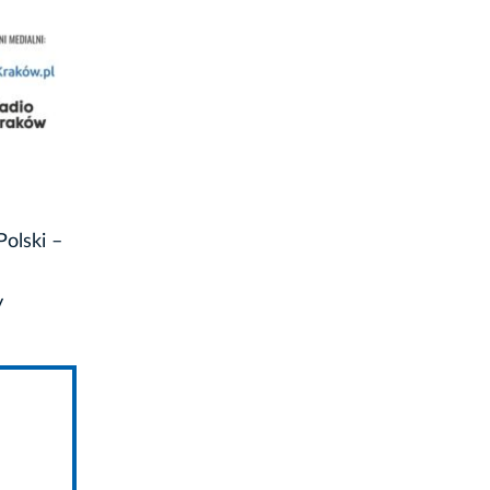
olski –
y