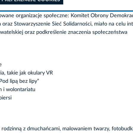
owane organizacje społeczne: Komitet Obrony Demokrac
raz Stowarzyszenie Sieć Solidarności, miało na celu in
ywatelskiej oraz podkreślenie znaczenia społeczeństwa
e
a, takie jak okulary VR
d lipą bez lipy”
 i wolontariatu
iersi
ę rodzinną z dmuchańcami, malowaniem twarzy, fotobudką