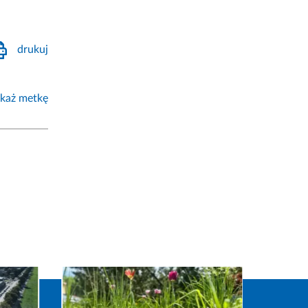
drukuj
każ metkę