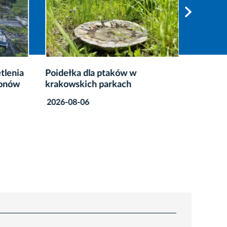
tlenia
Poidełka dla ptaków w
Co zrob
ionów
krakowskich parkach
przete
2026-08-06
2026-08