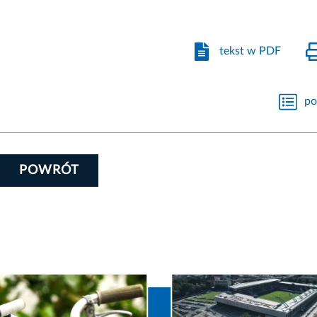
tekst w PDF
po
POWRÓT