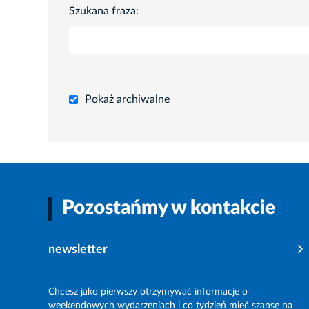
Szukana fraza:
Pokaż archiwalne
Pozostańmy w kontakcie
newsletter
Chcesz jako pierwszy otrzymywać informacje o
weekendowych wydarzeniach i co tydzień mieć szansę na