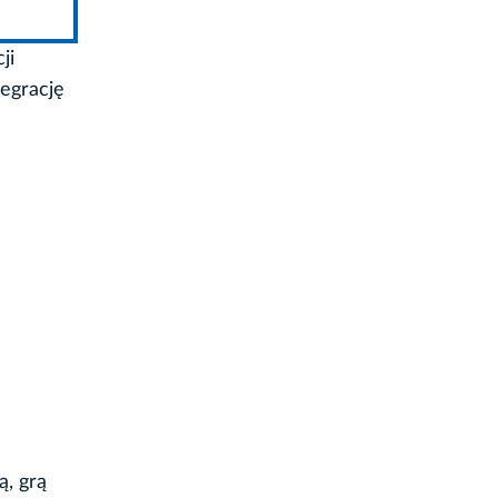
ji
tegrację
, grą