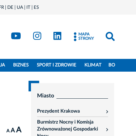
FR
DE
UA
IT
ES
book
Kraków - X
Kraków - YouTube
Kraków - Instagram
Kraków - LinkedIn
MAPA
STRONY
JA
BIZNES
SPORT I ZDROWIE
KLIMAT
BO
Miasto
Prezydent Krakowa
rozwiń
Burmistrz Nocny i Komisja
A
Zrównoważonej Gospodarki
A
A
rozwiń