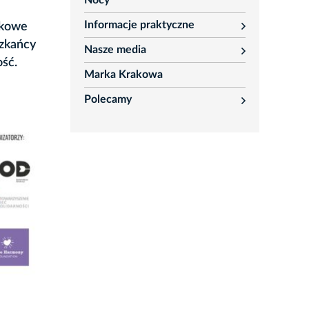
Nocy
Informacje praktyczne
tkowe
rozwiń
szkańcy
Nasze media
rozwiń
ość.
Marka Krakowa
Polecamy
rozwiń