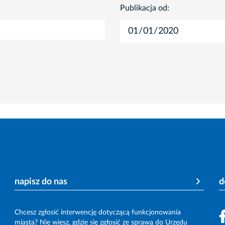
Publikacja od:
napisz do nas
d
Chcesz zgłosić interwencję dotyczącą funkcjonowania
miasta? Nie wiesz, gdzie się zgłosić ze sprawą do Urzędu