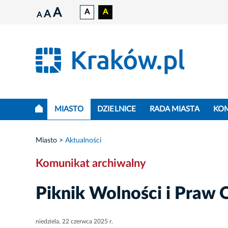
A
A
A
A
A
MIASTO
DZIELNICE
RADA MIASTA
KO
Miasto
Aktualności
Komunikat archiwalny
Piknik Wolności i Praw 
niedziela, 22 czerwca 2025 r.