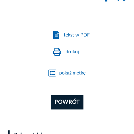
tekst w PDF
drukuj
pokaż metkę
POWRÓT