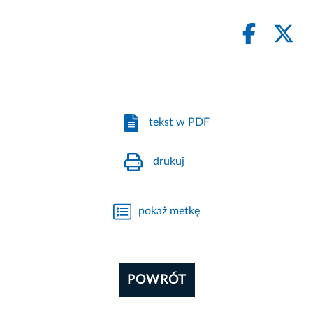
tekst w PDF
drukuj
pokaż metkę
POWRÓT