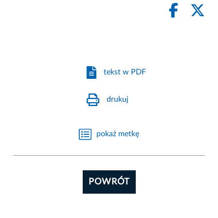
tekst w PDF
drukuj
pokaż metkę
POWRÓT