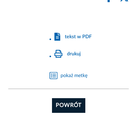
tekst w PDF
drukuj
pokaż metkę
POWRÓT