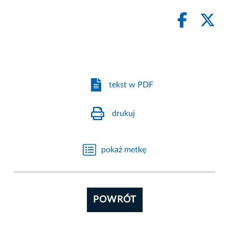
tekst w PDF
drukuj
pokaż metkę
POWRÓT