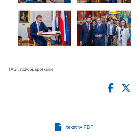
TAGI:
rozwój
,
spotkanie
tekst w PDF