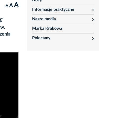
Nocy
A
A
A
Informacje praktyczne
rozwiń
Nasze media
E
rozwiń
ów.
Marka Krakowa
zenia
Polecamy
rozwiń