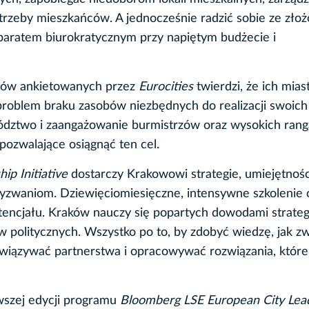
trzeby mieszkańców. A jednocześnie radzić sobie ze zło
paratem biurokratycznym przy napiętym budżecie i
rzów ankietowanych przez
Eurocities
twierdzi, że ich mia
problem braku zasobów niezbędnych do realizacji swoich
ywództwo i zaangażowanie burmistrzów oraz wysokich rang
pozwalające osiągnąć ten cel.
ip Initiative
dostarczy Krakowowi strategie, umiejętności
yzwaniom. Dziewięciomiesięczne, intensywne szkolenie 
tencjału. Kraków nauczy się popartych dowodami strateg
 politycznych. Wszystko po to, by zdobyć wiedzę, jak z
wiązywać partnerstwa i opracowywać rozwiązania, które
wszej edycji programu
Bloomberg LSE European City Lea