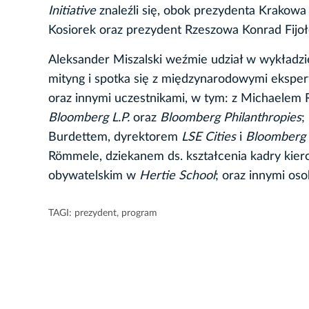
Initiative
znaleźli się, obok prezydenta Krakowa
Kosiorek oraz prezydent Rzeszowa Konrad Fijoł
Aleksander Miszalski weźmie udział w wykładz
mityng i spotka się z międzynarodowymi ekspe
oraz innymi uczestnikami, w tym: z Michaelem
Bloomberg L.P.
oraz
Bloomberg Philanthropies
;
Burdettem, dyrektorem
LSE Cities
i
Bloomberg L
Römmele, dziekanem ds. kształcenia kadry kiero
obywatelskim w
Hertie School
; oraz innymi oso
TAGI:
prezydent
,
program