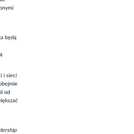
żonymi
sta będą
ą
 i sieci
obejmie
ii od
większać
dership