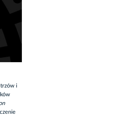
trzów i
ików
on
dczenie