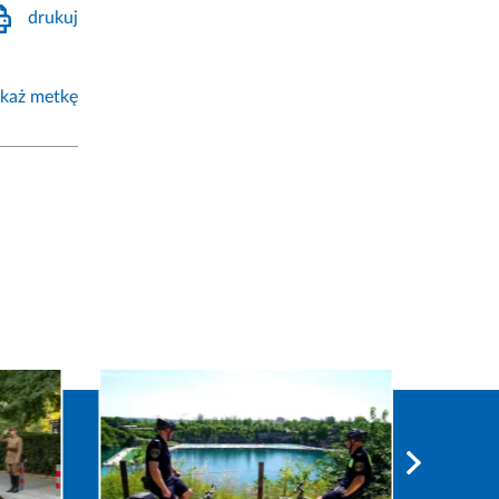
drukuj
każ metkę