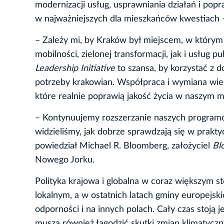
modernizacji usług, usprawniania działań i pop
w najważniejszych dla mieszkańców kwestiach –
– Zależy mi, by Kraków był miejscem, w którym
mobilności, zielonej transformacji, jak i usług 
Leadership Initiative
to szansa, by korzystać z 
potrzeby krakowian. Współpraca i wymiana wie
które realnie poprawią jakość życia w naszym 
– Kontynuujemy rozszerzanie naszych program
widzieliśmy, jak dobrze sprawdzają się w prakty
powiedział Michael R. Bloomberg, założyciel
Bl
Nowego Jorku.
Polityka krajowa i globalna w coraz większym 
lokalnym, a w ostatnich latach gminy europejski
odporności i na innych polach. Cały czas stoj
muszą również łagodzić skutki zmian klimatyczn