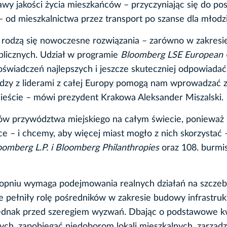
rawy jakości życia mieszkańców – przyczyniając się do p
 od mieszkalnictwa przez transport po szanse dla młodzi
 rodzą się nowoczesne rozwiązania – zarówno w zakresi
publicznych. Udział w programie
Bloomberg LSE European 
doświadczeń najlepszych i jeszcze skuteczniej odpowiadać
dzy z liderami z całej Europy pomogą nam wprowadzać z
mieście – mówi prezydent Krakowa Aleksander Miszalski.
ów przywództwa miejskiego na całym świecie, ponieważ
ce – i chcemy, aby więcej miast mogło z nich skorzystać 
oomberg L.P. i Bloomberg Philanthropies
oraz 108. burmis
stopniu wymaga podejmowania realnych działań na szczeb
e pełniły rolę pośredników w zakresie budowy infrastruk
ą jednak przed szeregiem wyzwań. Dbając o podstawowe k
ych, zapobiegać niedoborom lokali mieszkalnych, zarząd