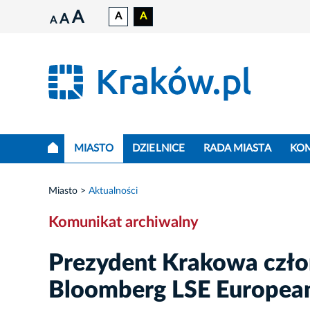
A
A
A
A
A
MIASTO
DZIELNICE
RADA MIASTA
KO
Miasto
Aktualności
Komunikat archiwalny
Prezydent Krakowa czło
Bloomberg LSE European