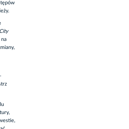
ostępów
eży.
e
City
 na
miany,
–
trz
lu
tury,
westie,
zać