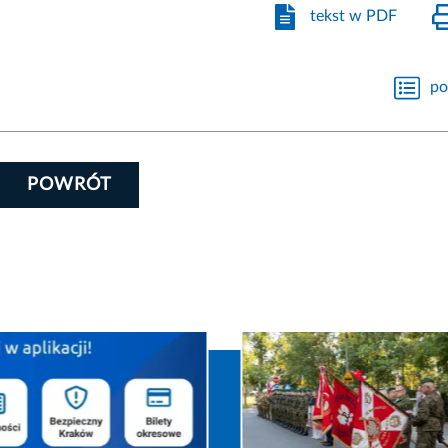
tekst w PDF
po
POWRÓT