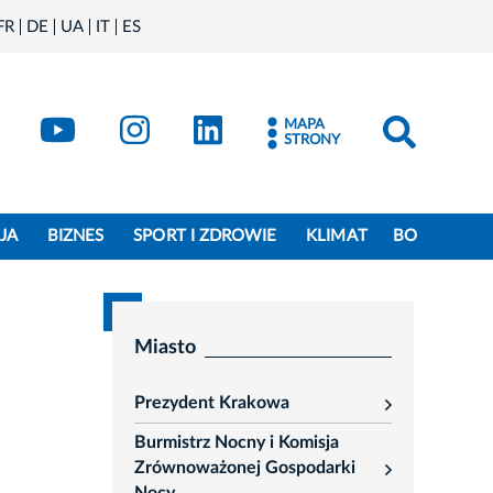
FR
DE
UA
IT
ES
book
Kraków - X
Kraków - YouTube
Kraków - Instagram
Kraków - LinkedIn
MAPA
STRONY
JA
BIZNES
SPORT I ZDROWIE
KLIMAT
BO
Miasto
Prezydent Krakowa
rozwiń
Burmistrz Nocny i Komisja
Zrównoważonej Gospodarki
rozwiń