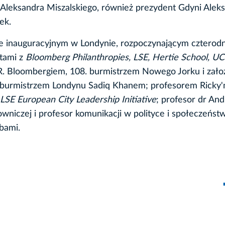
 Aleksandra Miszalskiego, również prezydent Gdyni Alek
ek.
ie inauguracyjnym w Londynie, rozpoczynającym czterod
rtami z
Bloomberg Philanthropies, LSE, Hertie School, UC
 R. Bloombergiem, 108. burmistrzem Nowego Jorku i zało
 burmistrzem Londynu Sadiq Khanem; profesorem Ricky
SE European City Leadership Initiative
; profesor dr An
wniczej i profesor komunikacji w polityce i społeczeńst
bami.