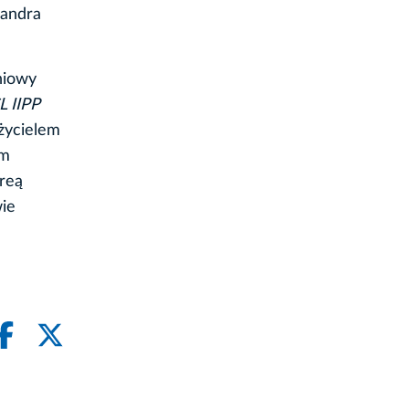
sandra
niowy
L IIPP
życielem
'm
dreą
wie