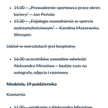
14.00 – „Prowadzenie sportowca przez okres
kariery” – Jan Peńsko
15.00 – „Fizjologia nawodnienia w sporcie
wytrzymałościowym” – Karolina Maszewska,
Wessper.
Udział w warsztatach jest bezpłatny.
16.00 uczestników zawodów odwiedzi
Aleksandra Mirosław – będzie czas na
autografy, zdjęcia i rozmowy.
Niedziela, 19 października
Kawiarnia
11.00 – spotkanie z Aleksandrą Mirosław,