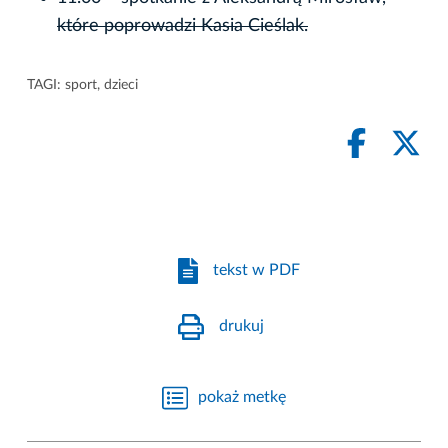
które poprowadzi Kasia Cieślak.
TAGI:
sport
,
dzieci
tekst w PDF
drukuj
pokaż metkę