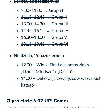
Sobota, 18 października
9.30–11.00 → Grupa I
11.15–12.45 → Grupa II
13.00–14.30 → Grupa III
14.45–16.15 → Grupa IV
16.30–18.00 → Grupa V
18.15–19.45 → Grupa VI
Niedziela, 19 października
12.00 – Wielki Finał dla kategoriach
„Dzieci Młodsze” i „Dzieci”
14.00 – Dekoracja zwycięzców wszystkich
kategorii
O projekcie 6.02 UP! Games