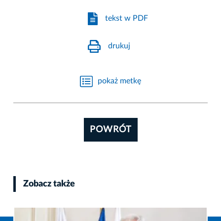
tekst w PDF
drukuj
pokaż metkę
POWRÓT
Zobacz także