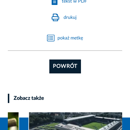
tekst w PDF
drukuj
pokaż metkę
POWRÓT
Zobacz także