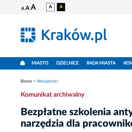
A
A
A
A
A
MIASTO
DZIELNICE
RADA MIASTA
KO
Biznes
Aktualności
Komunikat archiwalny
Bezpłatne szkolenia an
narzędzia dla pracowni