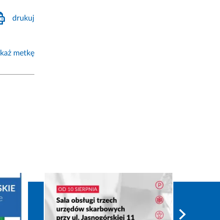
drukuj
każ metkę