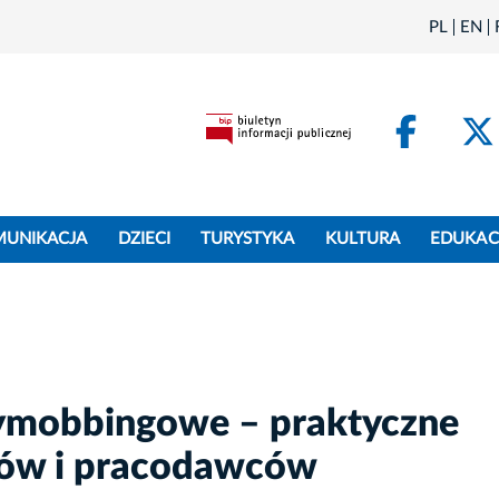
PL
EN
Face
MUNIKACJA
DZIECI
TURYSTYKA
KULTURA
EDUKAC
tymobbingowe – praktyczne
ków i pracodawców