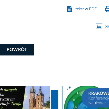
tekst w PDF
po
POWRÓT