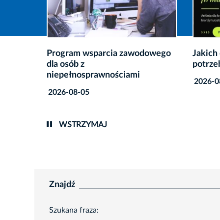
dowego
Jakich danych najbardziej
Rusza 
potrzebuje branża turystyczna?
Krakow
Nauko
2026-08-03
2026-0
WSTRZYMAJ
Znajdź
Szukana fraza: