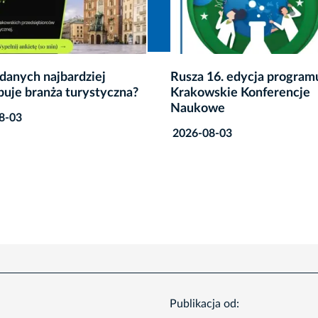
16. edycja programu
Zmiany dla podatników z
skie Konferencje
czterech dzielnic Krakow
we
2026-08-03
8-03
Publikacja od: