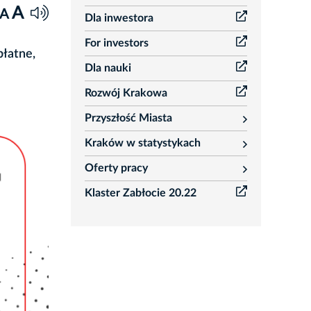
A
A
Dla inwestora
For investors
płatne,
Dla nauki
Rozwój Krakowa
Przyszłość Miasta
rozwiń
Kraków w statystykach
rozwiń
Oferty pracy
rozwiń
Klaster Zabłocie 20.22