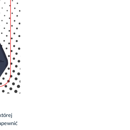
której
apewnić