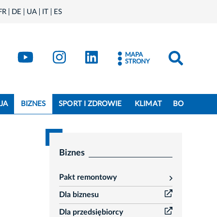
FR
DE
UA
IT
ES
book
Kraków - X
Kraków - YouTube
Kraków - Instagram
Kraków - LinkedIn
MAPA
STRONY
JA
BIZNES
SPORT I ZDROWIE
KLIMAT
BO
Biznes
Pakt remontowy
rozwiń
Dla biznesu
Dla przedsiębiorcy