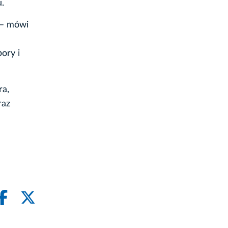
.
 – mówi
ory i
ra,
raz