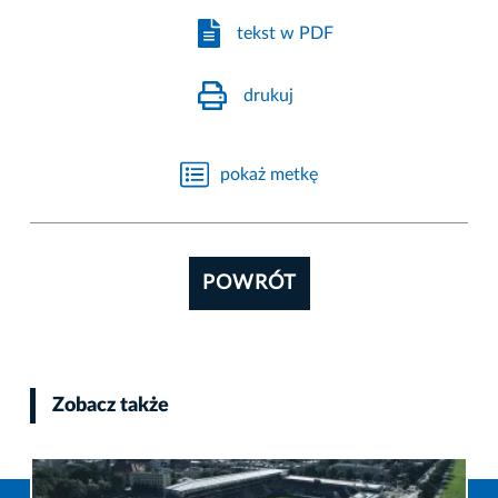
tekst w PDF
drukuj
pokaż metkę
POWRÓT
Zobacz także