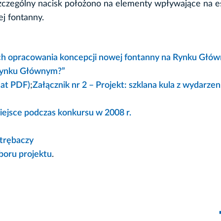
 Szczególny nacisk położono na elementy wpływające na e
j fontanny.
ych opracowania koncepcji nowej fontanny na Rynku Głó
 Rynku Głównym?”
mat PDF)
;
Załącznik nr 2 – Projekt: szklana kula z wydarzen
 miejsce podczas konkursu w 2008 r.
 trębaczy
boru projektu
.