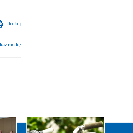
drukuj
każ metkę