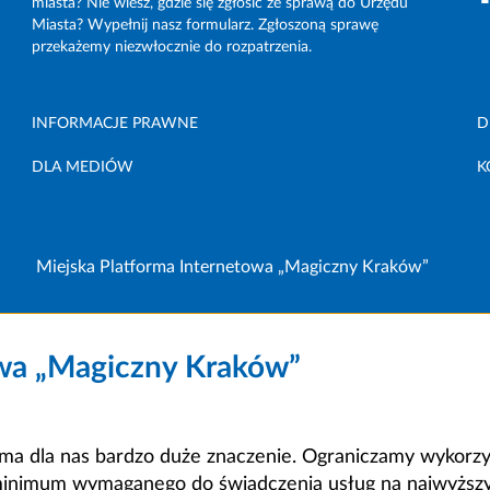
miasta? Nie wiesz, gdzie się zgłosić ze sprawą do Urzędu
Miasta? Wypełnij nasz formularz. Zgłoszoną sprawę
przekażemy niezwłocznie do rozpatrzenia.
INFORMACJE PRAWNE
D
DLA MEDIÓW
K
Miejska Platforma Internetowa „Magiczny Kraków”
owa „Magiczny Kraków”
a dla nas bardzo duże znaczenie. Ograniczamy wykorzyst
minimum wymaganego do świadczenia usług na najwyższym