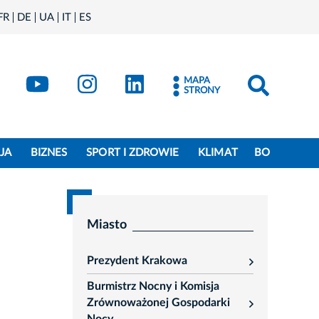
FR
DE
UA
IT
ES
book
Kraków - X
Kraków - YouTube
Kraków - Instagram
Kraków - LinkedIn
MAPA
STRONY
JA
BIZNES
SPORT I ZDROWIE
KLIMAT
BO
Miasto
Prezydent Krakowa
rozwiń
Burmistrz Nocny i Komisja
Zrównoważonej Gospodarki
rozwiń