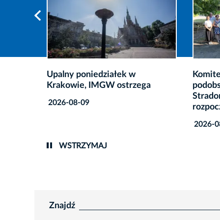
Komitet Rewitalizacji dla
Kontyn
ga
podobszarów Kazimierz–
bezpie
Stradom i Grzegórzki–Wesoła
Krako
rozpoczął działalność
2026-0
2026-08-08
WSTRZYMAJ
Znajdź