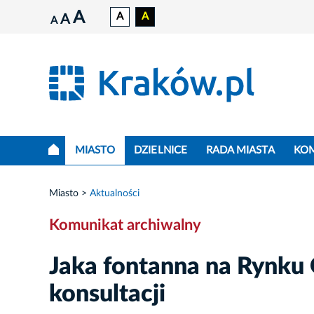
A
A
A
A
A
MIASTO
DZIELNICE
RADA MIASTA
KO
Miasto
Aktualności
Komunikat archiwalny
Jaka fontanna na Rynku
konsultacji