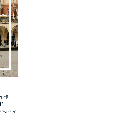
pcji
”.
zestrzeni