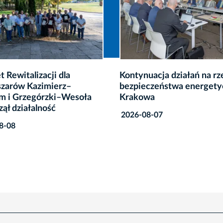
uacja działań na rzecz
Prawie 1000 rowerów
czeństwa energetycznego
usuniętych z przestrzeni
wa
miejskiej Krakowa
8-07
2026-08-07