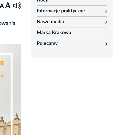
Nocy
A
A
Informacje praktyczne
rozwiń
Nasze media
cowania
rozwiń
Marka Krakowa
Polecamy
rozwiń