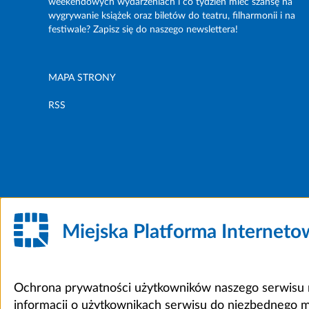
weekendowych wydarzeniach i co tydzień mieć szansę na
wygrywanie książek oraz biletów do teatru, filharmonii i na
festiwale? Zapisz się do naszego newslettera!
MAPA STRONY
RSS
Miejska Platforma Internet
Ochrona prywatności użytkowników naszego serwisu m
informacji o użytkownikach serwisu do niezbędnego 