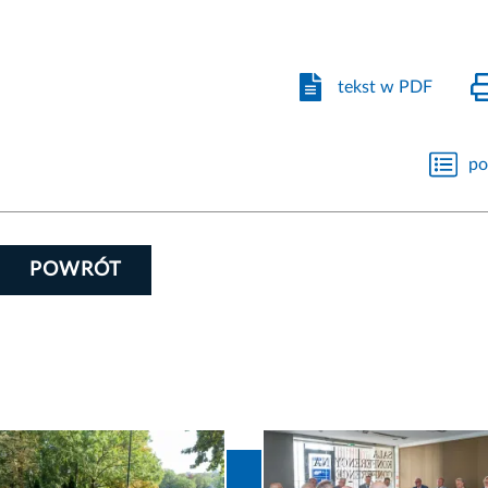
tekst w PDF
po
POWRÓT