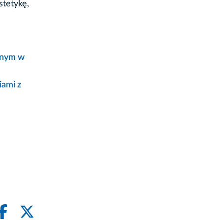
stetykę,
wnym w
iami z