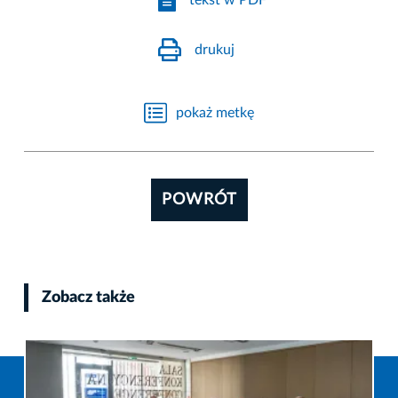
drukuj
pokaż metkę
POWRÓT
Zobacz także