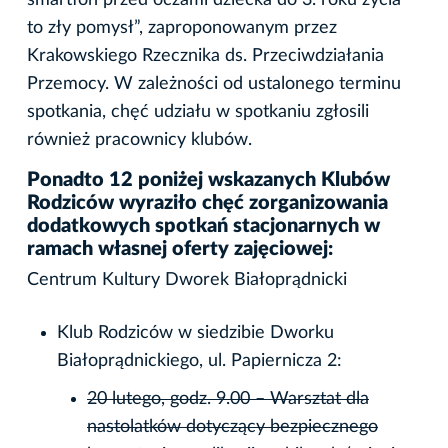
smartfon przed oczami dziecka do 3. roku życia
to zły pomysł”, zaproponowanym przez
Krakowskiego Rzecznika ds. Przeciwdziałania
Przemocy. W zależności od ustalonego terminu
spotkania, chęć udziału w spotkaniu zgłosili
również pracownicy klubów.
Ponadto 12 poniżej wskazanych Klubów
Rodziców wyraziło chęć zorganizowania
dodatkowych spotkań stacjonarnych w
ramach własnej oferty zajęciowej:
Centrum Kultury Dworek Białoprądnicki
Klub Rodziców w siedzibie Dworku
Białoprądnickiego, ul. Papiernicza 2:
20 lutego, godz. 9.00 – Warsztat dla
nastolatków dotyczący bezpiecznego