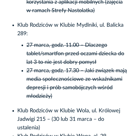
korzystania z aplikacji mobilnych (zajęcia
w ramach Strefy Nastolatka)
Klub Rodziców w Klubie Mydlniki, ul. Balicka
289:
27 marca, godz. 11.00 – Dlaczego
tablet/smartfon przed oczami dziecka do
lat 3 to nie jest dobry pomysł
27 marca, godz. 17.30 – Jaki związek mają
media społecznościowe ze wskaźnikami
depresji i prób samobójczych wśród
młodzieży)
Klub Rodziców w Klubie Wola, ul. Królowej
Jadwigi 215 – (30 lub 31 marca – do
ustalenia)