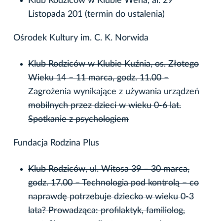
Klub Rodziców w Klubie Wena, al. 29
Listopada 201 (termin do ustalenia)
Ośrodek Kultury im. C. K. Norwida
Klub Rodziców w Klubie Kuźnia, os. Złotego
Wieku 14 – 11 marca, godz. 11.00 –
Zagrożenia wynikające z używania urządzeń
mobilnych przez dzieci w wieku 0-6 lat.
Spotkanie z psychologiem
Fundacja Rodzina Plus
Klub Rodziców, ul. Witosa 39 – 30 marca,
godz. 17.00 – Technologia pod kontrolą – co
naprawdę potrzebuje dziecko w wieku 0-3
lata? Prowadząca: profilaktyk, familiolog,