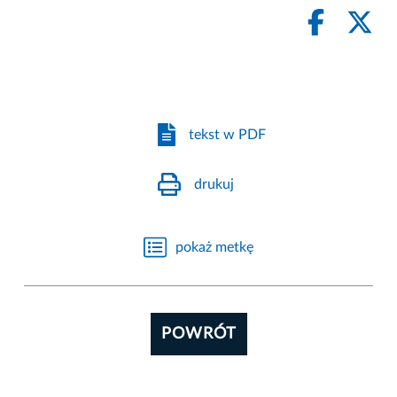
tekst w PDF
drukuj
pokaż metkę
POWRÓT