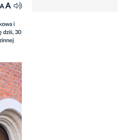
rozwiń
A
A
kowa i
 dziś, 30
zinnej