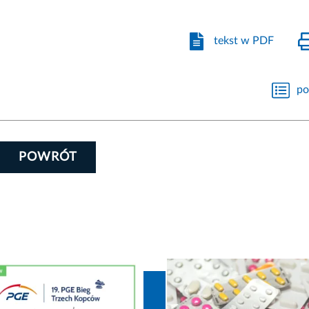
tekst w PDF
po
POWRÓT