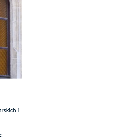
rskich i
k: