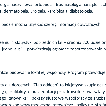
irurgia naczyniowa, ortopedia i traumatologia narządu ruc
 dermatologia, urologia, kardiologia, diabetologia,
ie będzie można uzyskać szereg informacji dotyczących
eniu, a statystyki poprzednich lat – średnio 300 udzielo
 jednej akcji – potwierdzają ogromne zapotrzebowanie n
także budowanie lokalnej wspólnoty. Program przewiduje
ty dla dorosłych „Złap oddech” to inicjatywa skupiająca 
o, profilaktyce oraz edukacji prozdrowotnej, warsztaty
ałego Ratownika” i pokazy służb: we współpracy ze służb
oczesne wozy medyczne, ratownicze i policyjne, strefa