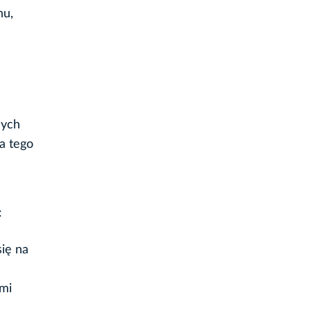
hu,
nych
a tego
:
się na
ami