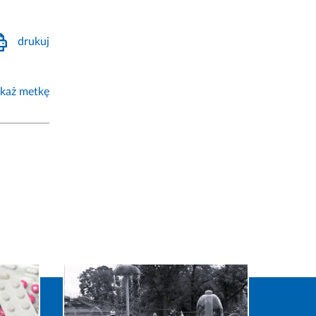
drukuj
każ metkę