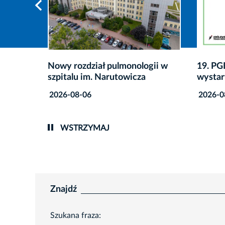
gii w
19. PGE Bieg Trzech Kopców:
Co zro
wystartowały zapisy
przete
2026-08-06
2026-0
WSTRZYMAJ
Znajdź
Szukana fraza: