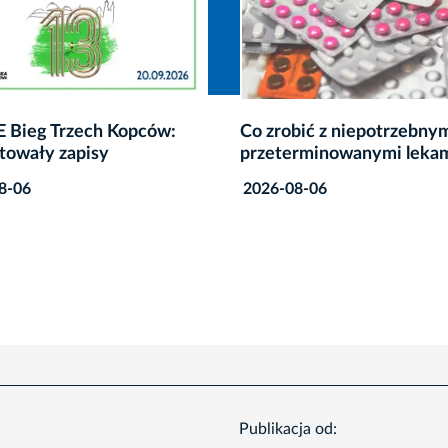
bić z niepotrzebnymi lub
Wodny plac zabaw w Park
rminowanymi lekami?
Jordana nieczynny z pow
awarii
8-06
2026-08-06
Publikacja od: