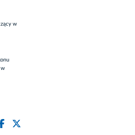
czący w
konu
 w