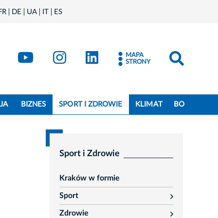
FR
DE
UA
IT
ES
book
Kraków - X
Kraków - YouTube
Kraków - Instagram
Kraków - LinkedIn
MAPA
STRONY
JA
BIZNES
SPORT I ZDROWIE
KLIMAT
BO
Sport i Zdrowie
Kraków w formie
Sport
rozwiń
Zdrowie