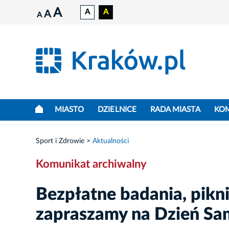
A
A
A
A
A
MIASTO
DZIELNICE
RADA MIASTA
KO
Sport i Zdrowie
Aktualności
Komunikat archiwalny
Bezpłatne badania, pikni
zapraszamy na Dzień Sa