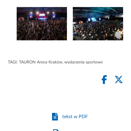
TAGI:
TAURON Arena Kraków
,
wydarzenia sportowe
tekst w PDF