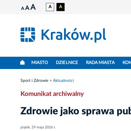
A
A
A
A
A
MIASTO
DZIELNICE
RADA MIASTA
KO
Sport i Zdrowie
Aktualności
Komunikat archiwalny
Zdrowie jako sprawa pub
piątek, 29 maja 2026 r.