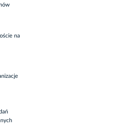
emów
oście na
anizacje
adań
lnych