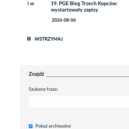
gii w
19. PGE Bieg Trzech Kopców:
Co zro
wystartowały zapisy
przete
2026-08-06
2026-0
WSTRZYMAJ
Znajdź
Szukana fraza:
Pokaż archiwalne