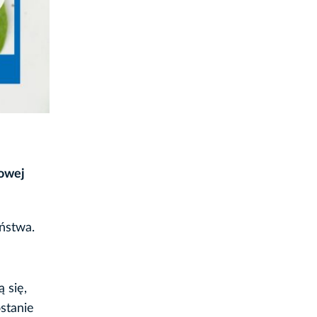
dowej
ństwa.
 się,
stanie