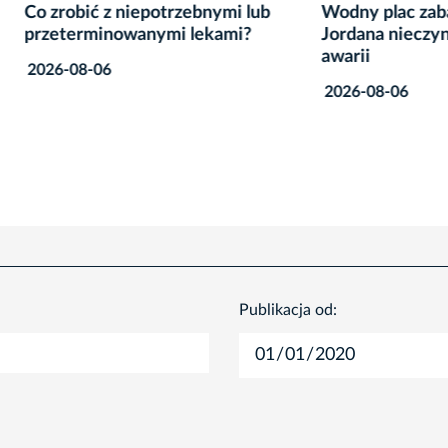
bić z niepotrzebnymi lub
Wodny plac zabaw w Park
rminowanymi lekami?
Jordana nieczynny z pow
awarii
8-06
2026-08-06
Publikacja od: