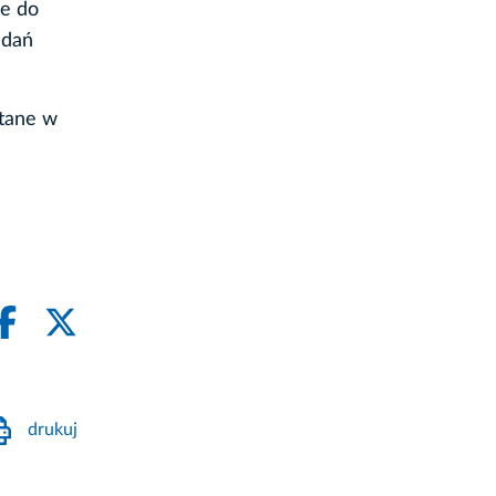
ne do
adań
stane w
drukuj