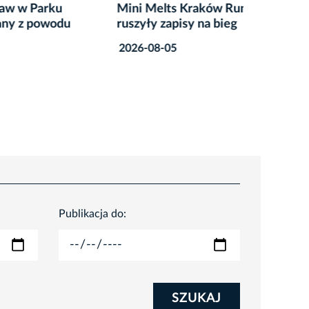
u
Mini Melts Kraków Run 2026:
Przyjdź
odu
ruszyły zapisy na bieg
zdrowia
2026-08-05
2026-07
Publikacja do:
SZUKAJ