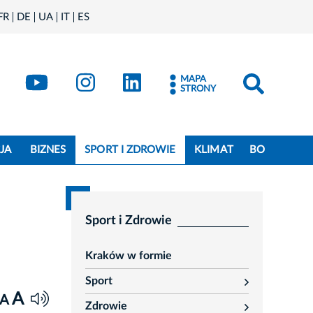
FR
DE
UA
IT
ES
book
Kraków - X
Kraków - YouTube
Kraków - Instagram
Kraków - LinkedIn
MAPA
STRONY
JA
BIZNES
SPORT I ZDROWIE
KLIMAT
BO
Sport i Zdrowie
Kraków w formie
Sport
rozwiń
A
A
Zdrowie