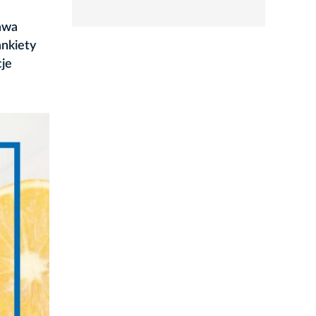
rozwiń
rawa
ankiety
cje