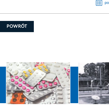
po
POWRÓT