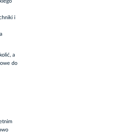
kiego
hniki i
a
olić, a
dowe do
letnim
kowo