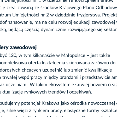
m Umiejętności nr 1 w dziedzinie renowacji elementów
ycję zrealizowaną ze środków Krajowego Planu Odbudowy
um Umiejętności nr 2 w dziedzinie fryzjerstwa. Projekt
ne dofinansowanie, ma na celu rozwój edukacji zawodowej 
ką, będącą częścią dynamicznie rozwijającego się sektor
riery zawodowej
yć 120, w tym kilkanaście w Małopolsce – jest także
 kompleksowa oferta kształcenia skierowana zarówno do
ób dorosłych chcących uzupełnić lub zmienić kwalifikacje
rwałej współpracy między branżami i przedstawicielam
az uczelniami. W takim ekosystemie łatwiej bowiem o st
e aktualizację rynkowych trendów i oczekiwań.
 budujemy potencjał Krakowa jako ośrodka nowoczesnej 
e, silne więzi z rynkiem pracy, elastyczne formy kształce