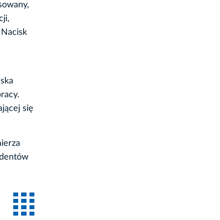
sowany,
ji,
 Nacisk
iska
racy.
jącej się
mierza
tudentów