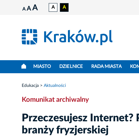
A
A
A
A
A
MIASTO
DZIELNICE
RADA MIASTA
KO
Edukacja
Aktualności
Komunikat archiwalny
Przeczesujesz Internet?
branży fryzjerskiej