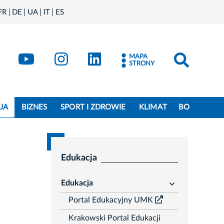
FR
DE
UA
IT
ES
book
Kraków - X
Kraków - YouTube
Kraków - Instagram
Kraków - LinkedIn
MAPA
STRONY
JA
BIZNES
SPORT I ZDROWIE
KLIMAT
BO
Edukacja
Edukacja
rozwiń
Portal Edukacyjny UMK
Krakowski Portal Edukacji