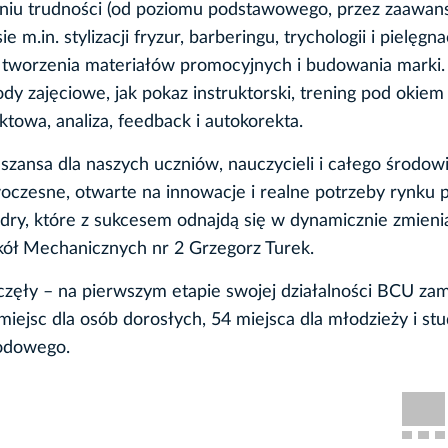
opniu trudności (od poziomu podstawowego, przez zaawan
.in. stylizacji fryzur, barberingu, trychologii i pielęgnac
 tworzenia materiałów promocyjnych i budowania marki.
dy zajęciowe, jak pokaz instruktorski, trening pod okiem
ktowa, analiza, feedback i autokorekta.
ansa dla naszych uczniów, nauczycieli i całego środow
zesne, otwarte na innowacje i realne potrzeby rynku p
adry, które z sukcesem odnajdą się w dynamicznie zmienia
zkół Mechanicznych nr 2 Grzegorz Turek.
częły – na pierwszym etapie swojej działalności BCU za
iejsc dla osób dorosłych, 54 miejsca dla młodzieży i s
wodowego.