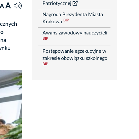
Patriotycznej
A
A
Nagroda Prezydenta Miasta
BIP
Krakowa
icznych
ło
Awans zawodowy nauczycieli
BIP
 na
rynku
Postępowanie egzekucyjne w
zakresie obowiązku szkolnego
BIP