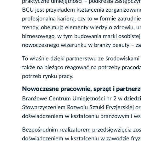
praktyczne umiejętności – podkreśla zastępczy
BCU jest przykładem kształcenia zorganizowan
profesjonalna kariera, czy to w formie zatrudnie
trendy, obejmują elementy wiedzy o zdrowiu, um
biznesowego, w tym budowania marki osobistej c
nowoczesnego wizerunku w branży beauty – za
To właśnie dzięki partnerstwu ze środowiskami 
także na bieżąco reagować na potrzeby praco
potrzeb rynku pracy.
Nowoczesne pracownie, sprzęt i partnerz
Branżowe Centrum Umiejętności nr 2 w dziedzini
Stowarzyszeniem Rozwoju Sztuki Fryzjerskiej 
doświadczeniem w kształceniu branżowym i wsp
Bezpośrednim realizatorem przedsięwzięcia zos
doświadczeniem w kształceniu w zawodzie fryzj