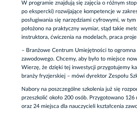
W programie znajdują się zajęcia o różnym st
po ekspercki) rozwijające kompetencje w zakresie m
posługiwania się narzędziami cyfrowymi, w tym
położono na praktyczny wymiar, stąd takie meto
instruktora, ćwiczenia na modelach, praca proje
– Branżowe Centrum Umiejętności to ogromna sz
zawodowego. Chcemy, aby było to miejsce nowoc
Wierzę, że dzięki tej inwestycji przygotujemy k
branży fryzjerskiej – mówi dyrektor Zespołu S
Nabory na poszczególne szkolenia już się rozpo
przeszkolić około 200 osób. Przygotowano 126 m
oraz 24 miejsca dla nauczycieli kształcenia za