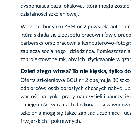
dysponująca bazą lokalową, która mogła zostać 
działalności szkoleniowej.
W części budynku ZSM nr 2 powstała autonomic
która składa się z zespołu pracowni (dwie praco
barberska oraz pracownia komputerowo-fotografic
zaplecza socjalnego i dziedzińca. Pomieszczeni
zaprojektowane tak, aby ich użytkowanie wiąza
Dzień złego włosa? To nie klęska, tylko do
Oferta szkoleniowa BCU nr 2 obejmuje 30 szko
odbiorców: osób dorosłych chcących nabyć lub u
wartość na rynku pracy, nauczycieli i nauczyci
umiejętności w ramach doskonalenia zawodowego
szkolenia mogą się także zapisać uczennice i 
fryzjerskich i pokrewnych.