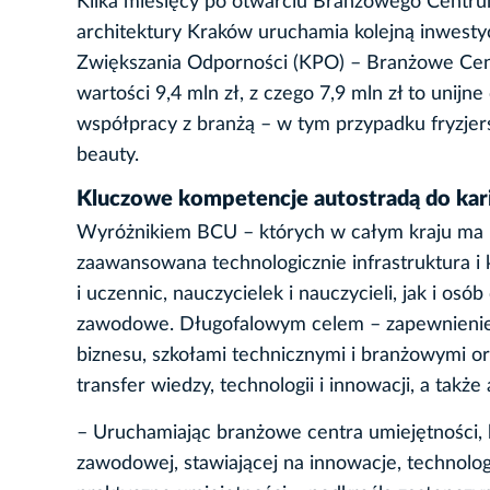
Kilka miesięcy po otwarciu Branżowego Centru
architektury Kraków uruchamia kolejną inwest
Zwiększania Odporności (KPO) – Branżowe Centr
wartości 9,4 mln zł, z czego 7,9 mln zł to unij
współpracy z branżą – w tym przypadku fryzjers
beauty.
Kluczowe kompetencje autostradą do ka
Wyróżnikiem BCU – których w całym kraju ma b
zaawansowana technologicznie infrastruktura i
i uczennic, nauczycielek i nauczycieli, jak i os
zawodowe. Długofalowym celem – zapewnienie t
biznesu, szkołami technicznymi i branżowymi or
transfer wiedzy, technologii i innowacji, a takż
– Uruchamiając branżowe centra umiejętności,
zawodowej, stawiającej na innowacje, technologi