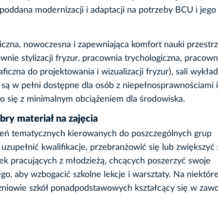
poddana modernizacji i adaptacji na potrzeby BCU i jego
zna, nowoczesna i zapewniająca komfort nauki przestrz
wnie stylizacji fryzur, pracownia trychologiczna, pracown
zna do projektowania i wizualizacji fryzur), sali wykła
a są w pełni dostępne dla osób z niepełnosprawnościami i
ło się z minimalnym obciążeniem dla środowiska.
bry materiał na zajęcia
leń tematycznych kierowanych do poszczególnych grup
zupełnić kwalifikacje, przebranżowić się lub zwiększyć
elek pracujących z młodzieżą, chcących poszerzyć swoje
, aby wzbogacić szkolne lekcje i warsztaty. Na niektór
uczniowie szkół ponadpodstawowych kształcący się w zaw