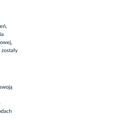
eń,
ia
dowej,
 zostały
 swoją
e
odach