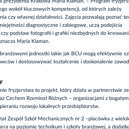
ni prezydenta Krakowa Maria Klaman. – Program fryzjers
ego wokół kluczowych kompetencji, od których zależy
nia czy własnej działalności. Zajęcia pozwalają poznać tec
iejętności diagnostyczne i zabiegowe, uczą podejścia
zy podstaw fotografii i grafiki niezbędnych do kreowani
znacza Maria Klaman.
branżowymi jednostki takie jak BCU mogą efektywnie szk
dawców i dostosowywać kształcenie i doskonalenie zawo
y
e fryzjerstwa to projekt, który działa w partnerstwie ze
oraz Cechem Rzemiosł Różnych – organizacjami z bogatym
ieraniu rozwoju lokalnych przedsiębiorstw.
tał Zespół Szkół Mechanicznych nr 2 –placówka z wielo
era na poziomie technikum i szkoły branżowej, a dodat