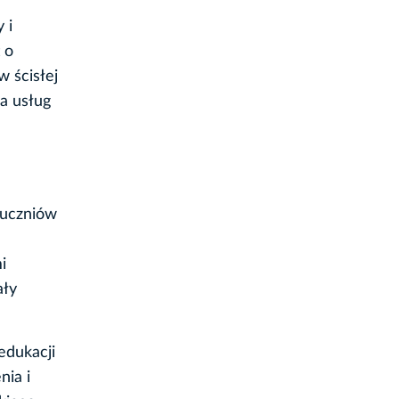
 i
 o
w ścisłej
a usług
 uczniów
i
ały
edukacji
nia i