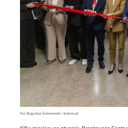
Fot. Bogusław Świerzowski / krakow.pl