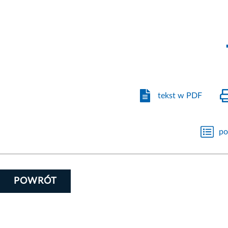
tekst w PDF
po
POWRÓT