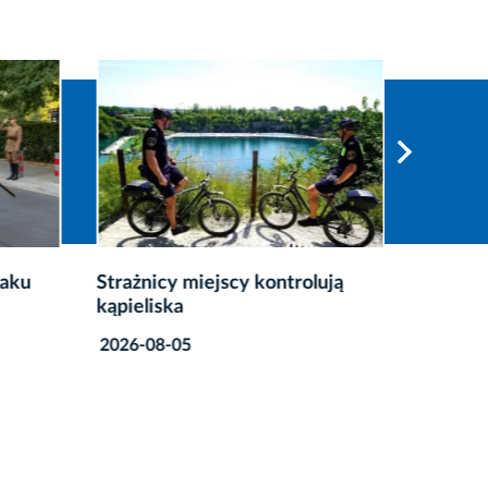
laku
Strażnicy miejscy kontrolują
Szkolny
kąpieliska
oczach 
2026-08-05
2026-08