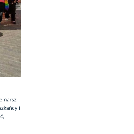
zemarsz
szkańcy i
ć,