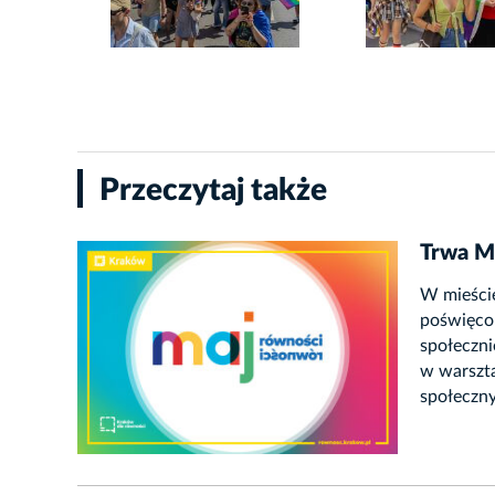
Przeczytaj także
Trwa M
W mieści
poświęco
społeczni
w warszta
społeczny