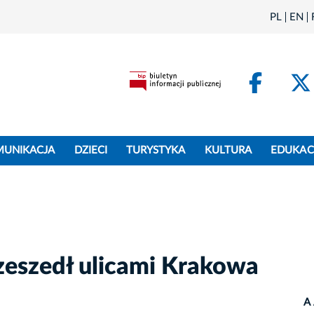
PL
EN
Face
MUNIKACJA
DZIECI
TURYSTYKA
KULTURA
EDUKAC
zeszedł ulicami Krakowa
A