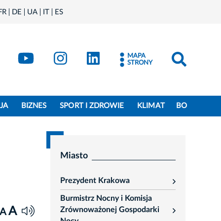
FR
DE
UA
IT
ES
book
Kraków - X
Kraków - YouTube
Kraków - Instagram
Kraków - LinkedIn
MAPA
STRONY
JA
BIZNES
SPORT I ZDROWIE
KLIMAT
BO
Miasto
Prezydent Krakowa
rozwiń
Burmistrz Nocny i Komisja
A
Zrównoważonej Gospodarki
A
rozwiń