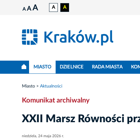
A
A
A
A
A
MIASTO
DZIELNICE
RADA MIASTA
KO
Miasto
Aktualności
Komunikat archiwalny
XXII Marsz Równości pr
niedziela, 24 maja 2026 r.