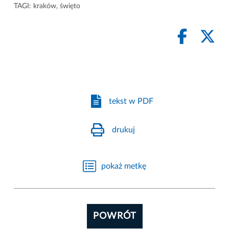
TAGI:
kraków
,
święto
tekst w PDF
drukuj
pokaż metkę
POWRÓT