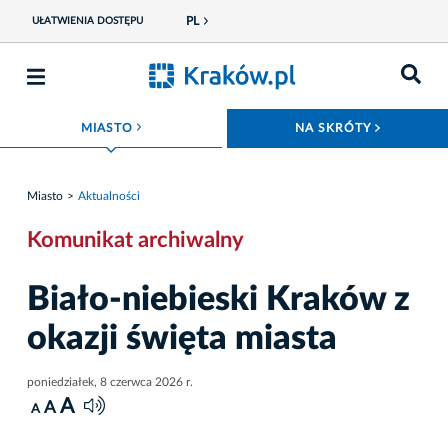
PL
UŁATWIENIA DOSTĘPU
ROZWIŃ MENU
ROZWIŃ
MIASTO
NA SKRÓTY
Miasto
Aktualności
Komunikat archiwalny
Biało-niebieski Kraków z
okazji święta miasta
poniedziałek, 8 czerwca 2026 r.
A
A
A