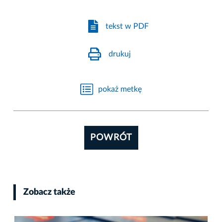
tekst w PDF
drukuj
pokaż metkę
POWRÓT
Zobacz także