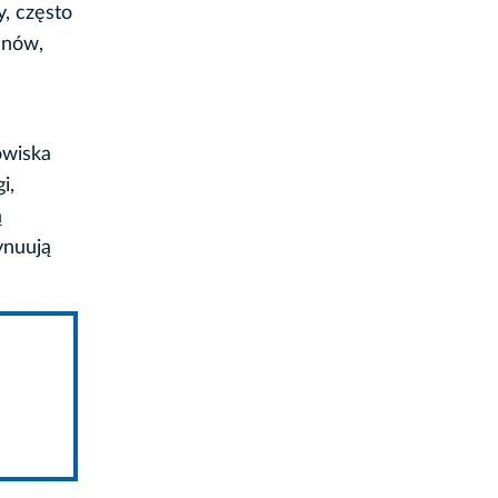
y, często
anów,
owiska
i,
ą
ynuują