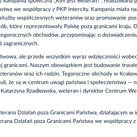
kampania społeczna „Kim jest weteran?”, realizowana p
twa we współpracy z PKP Intercity. Kampania miała na
j służby współczesnych weteranów oraz promowanie po
ób, które reprezentowały Polskę poza granicami kraju. D
 tegorocznych obchodów, przypominając o doświadczeniu
i zagranicznych.
stwowa, ale przede wszystkim wyraz wdzięczności wobec 
jej granicami. Naszym obowiązkiem jest budowanie trwał
eteranów oraz ich rodzin. Tegoroczne obchody w Krakow
uli, że są w centrum uwagi państwa i społeczeństwa — ni
dr Katarzyna Rzadkowska, weteran i dyrektor Centrum We
rana Działań poza Granicami Państwa, działającym w i
erana Działań poza Granicami Państwa we współpracy z