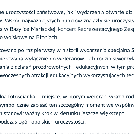
 uroczystości państwowe, jak i wydarzenia otwarte dla
 Wśród najważniejszych punktów znalazły się uroczysty
a w Bazylice Mariackiej, koncert Reprezentacyjnego Zes
ko wojskowe na Błoniach.
ana po raz pierwszy w historii wydarzenia specjalna S
kierowana wyłącznie do weteranów i ich rodzin stworzył
stania z działań prozdrowotnych i edukacyjnych, w tym p
nowoczesnych atrakcji edukacyjnych wykorzystujących te
na fotościanka — miejsce, w którym weterani wraz z rod
 symbolicznie zapisać ten szczególny moment we wspóln
ten stanowił ważny krok w kierunku jeszcze większego
odczas ogólnopolskich uroczystości.