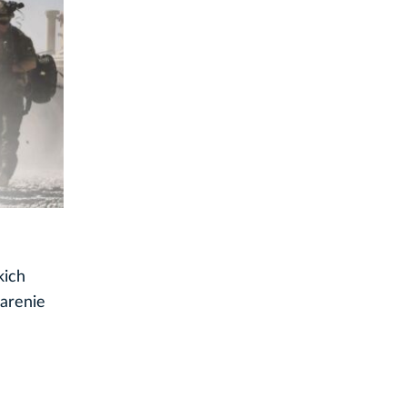
kich
arenie