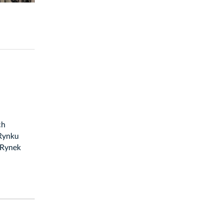
ch
 Rynku
 Rynek