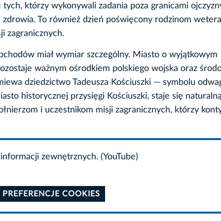
 tych, którzy wykonywali zadania poza granicami ojczyzn
i zdrowia. To również dzień poświęcony rodzinom weter
sji zagranicznych.
bchodów miał wymiar szczególny. Miasto o wyjątkowym
 pozostaje ważnym ośrodkiem polskiego wojska oraz środ
miewa dziedzictwo Tadeusza Kościuszki — symbolu odwag
asto historycznej przysięgi Kościuszki, staje się naturaln
łnierzom i uczestnikom misji zagranicznych, którzy kont
informacji zewnętrznych. (YouTube)
 PREFERENCJE COOKIES