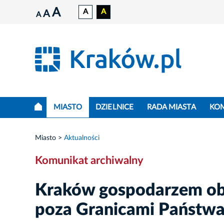
A
A
A
A
A
MIASTO
DZIELNICE
RADA MIASTA
KO
Miasto
Aktualności
Komunikat archiwalny
Kraków gospodarzem ob
poza Granicami Państw