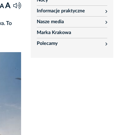
Nocy
A
A
Informacje praktyczne
rozwiń
Nasze media
a. To
rozwiń
Marka Krakowa
Polecamy
rozwiń