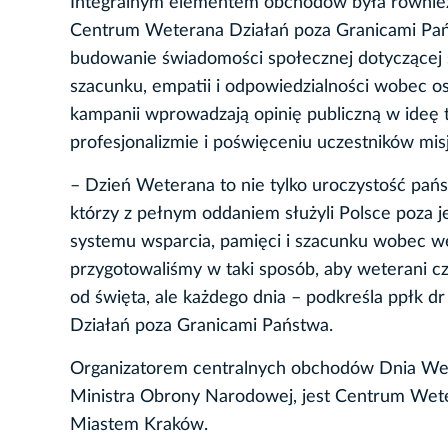
Integralnym elementem obchodów była również 
Centrum Weterana Działań poza Granicami Pańs
budowanie świadomości społecznej dotyczące
szacunku, empatii i odpowiedzialności wobec os
kampanii wprowadzają opinię publiczną w ideę
profesjonalizmie i poświęceniu uczestników misj
– Dzień Weterana to nie tylko uroczystość pań
którzy z pełnym oddaniem służyli Polsce poza 
systemu wsparcia, pamięci i szacunku wobec w
przygotowaliśmy w taki sposób, aby weterani cz
od święta, ale każdego dnia – podkreśla ppłk 
Działań poza Granicami Państwa.
Organizatorem centralnych obchodów Dnia Wete
Ministra Obrony Narodowej, jest Centrum Wet
Miastem Kraków.