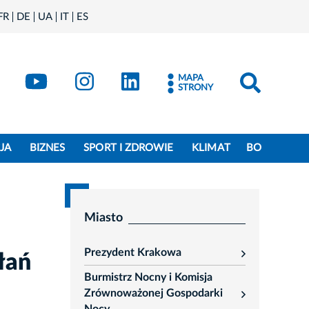
FR
DE
UA
IT
ES
book
Kraków - X
Kraków - YouTube
Kraków - Instagram
Kraków - LinkedIn
MAPA
STRONY
JA
BIZNES
SPORT I ZDROWIE
KLIMAT
BO
Miasto
Prezydent Krakowa
łań
rozwiń
Burmistrz Nocny i Komisja
Zrównoważonej Gospodarki
rozwiń