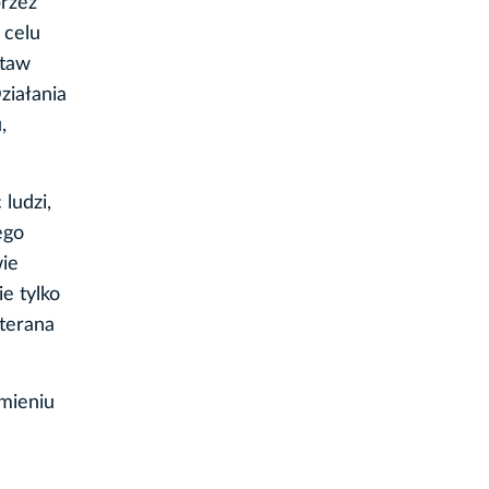
rzez
 celu
staw
ziałania
,
ludzi,
ego
ie
e tylko
terana
mieniu