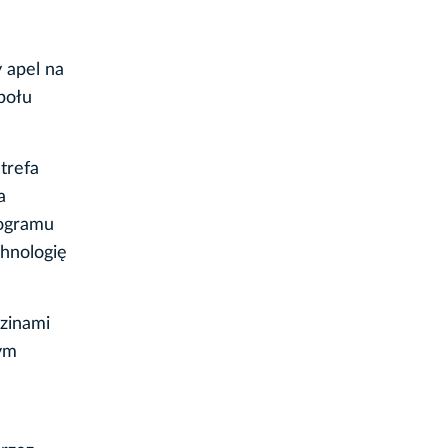
 apel na
połu
trefa
a
rogramu
chnologię
zinami
ym