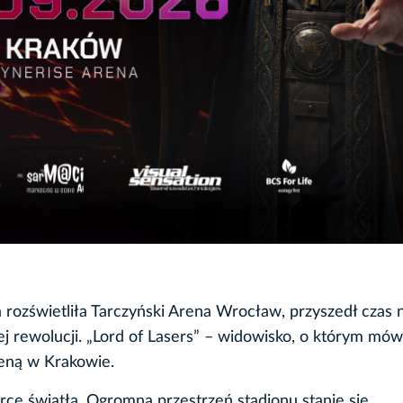
ra rozświetliła Tarczyński Arena Wrocław, przyszedł czas 
j rewolucji. „Lord of Lasers” – widowisko, o którym mów
reną w Krakowie.
rce światła. Ogromna przestrzeń stadionu stanie się