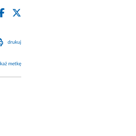
drukuj
każ metkę