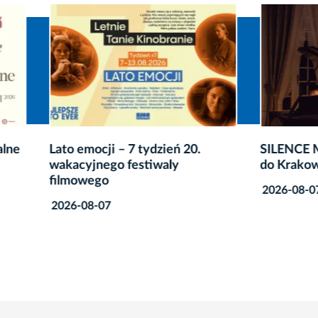
ocji – 7 tydzień 20.
SILENCE Music Festival w
jnego festiwaly
do Krakowa
ego
2026-08-07
8-07