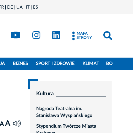
FR
DE
UA
IT
ES
book
Kraków - X
Kraków - YouTube
Kraków - Instagram
Kraków - LinkedIn
MAPA
STRONY
JA
BIZNES
SPORT I ZDROWIE
KLIMAT
BO
Kultura
Nagroda Teatralna im.
Stanisława Wyspiańskiego
A
A
Stypendium Twórcze Miasta