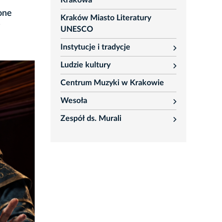
Krakowa
one
Kraków Miasto Literatury
UNESCO
Instytucje i tradycje
rozwiń
Ludzie kultury
rozwiń
Centrum Muzyki w Krakowie
Wesoła
rozwiń
Zespół ds. Murali
rozwiń