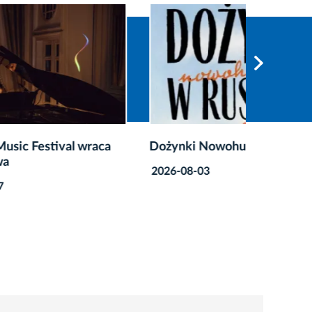
raca
Dożynki Nowohuckie w Ruszczy
Weeken
sprawdź,
2026-08-03
2026-08