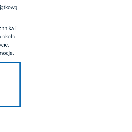
jątkową,
hnika i
a około
cie,
mocje.