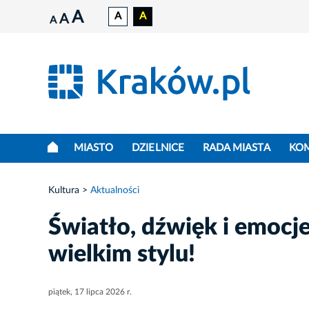
A
A
A
A
A
MIASTO
DZIELNICE
RADA MIASTA
KO
Kultura
Aktualności
Światło, dźwięk i emocje
wielkim stylu!
piątek, 17 lipca 2026 r.