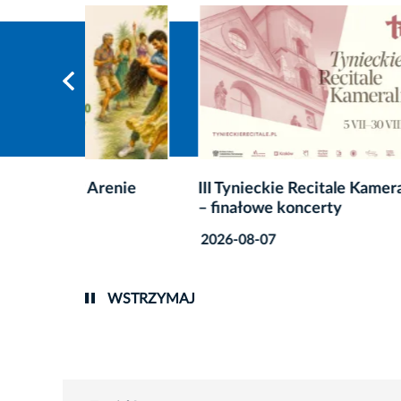
enie
III Tynieckie Recitale Kameralne
Lato em
– finałowe koncerty
wakacy
filmow
2026-08-07
2026-0
WSTRZYMAJ