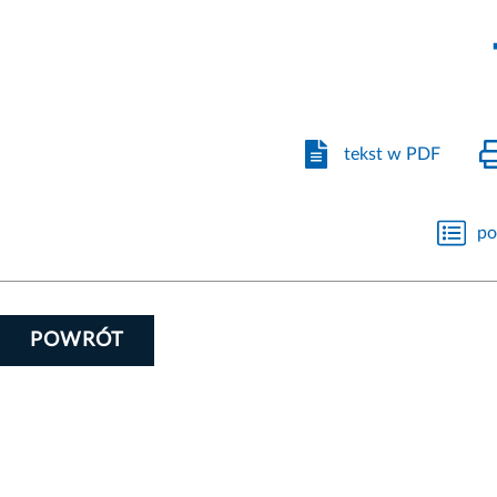
tekst w PDF
po
POWRÓT