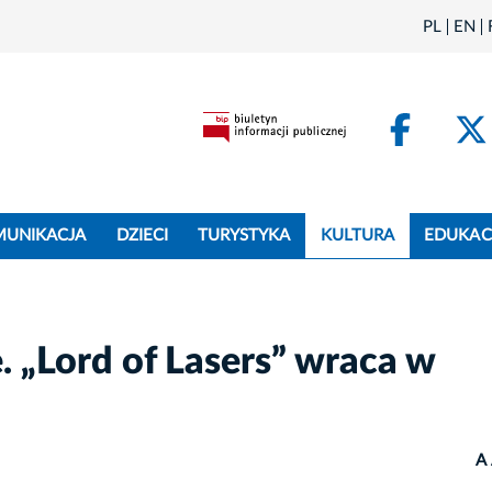
PL
EN
Face
MUNIKACJA
DZIECI
TURYSTYKA
KULTURA
EDUKAC
. „Lord of Lasers” wraca w
A