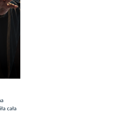
na
iła cała