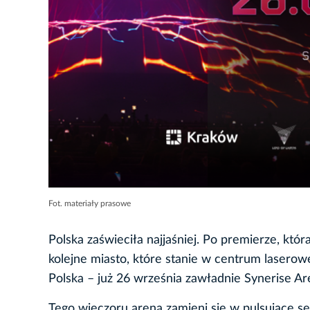
Fot. materiały prasowe
Polska zaświeciła najjaśniej. Po premierze, któ
kolejne miasto, które stanie w centrum laserowe
Polska – już 26 września zawładnie Synerise A
Tego wieczoru arena zamieni się w pulsujące se