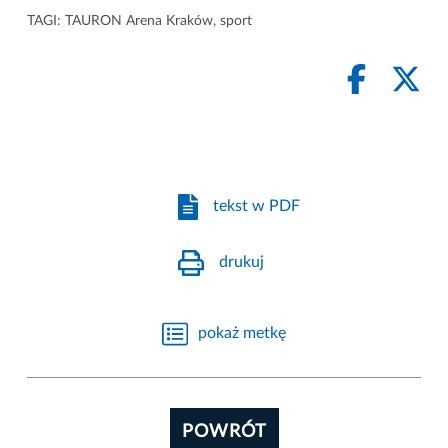
TAGI:
TAURON Arena Kraków
,
sport
tekst w PDF
drukuj
pokaż metkę
POWRÓT