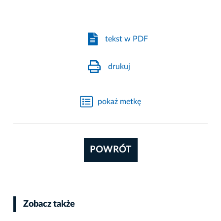
tekst w PDF
drukuj
pokaż metkę
POWRÓT
Zobacz także