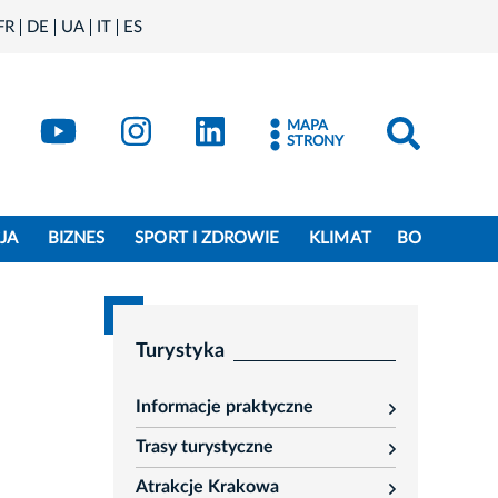
FR
DE
UA
IT
ES
book
Kraków - X
Kraków - YouTube
Kraków - Instagram
Kraków - LinkedIn
MAPA
STRONY
JA
BIZNES
SPORT I ZDROWIE
KLIMAT
BO
Turystyka
Informacje praktyczne
rozwiń
Trasy turystyczne
rozwiń
Atrakcje Krakowa