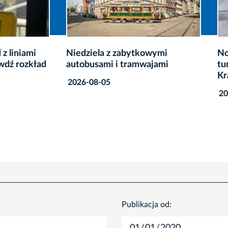
ela z zabytkowymi
Nowy punkt informacji
sami i tramwajami
turystycznej w samym se
Krakowa
8-05
2026-08-04
Publikacja od: