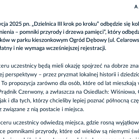
A
 2025 pn. „Dzielnica III krok po kroku” odbędzie się ko
enia – pomniki przyrody i drzewa pamięci”, który odbędzi
stników w parku kieszonkowym Ogród Dębowy (ul. Celarows
łatny i nie wymaga wcześniejszej rejestracji.
eru uczestnicy będą mieli okazję spojrzeć na dobrze zn
ej perspektywy – przez pryzmat lokalnej historii i dziedz
 To propozycja zarówno dla osób, które od lat mieszkają
I Prądnik Czerwony, a zwłaszcza na Osiedlach: Wiśniowa, 
ak i dla tych, którzy chcieliby lepiej poznać północną cz
 związane z nią postacie i miejsca.
ceru uczestnicy odwiedzą miejsca, gdzie rosną wyjątko
ce pomnikami przyrody, które od wieków są niemymi św