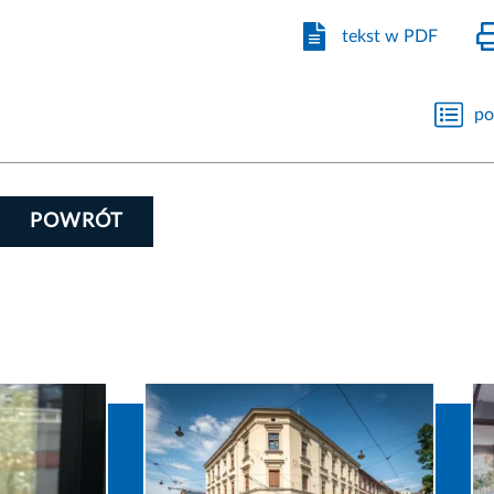
tekst w PDF
po
POWRÓT