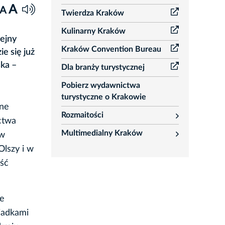
rozwiń
A
A
Twierdza Kraków
Kulinarny Kraków
lejny
Kraków Convention Bureau
e się już
ka –
Dla branży turystycznej
Pobierz wydawnictwa
turystyczne o Krakowie
ane
Rozmaitości
rozwiń
ictwa
Multimedialny Kraków
 w
rozwiń
Olszy i w
ęść
we
iadkami