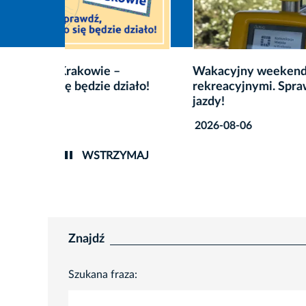
Wakacyjny weekend z liniami
Niedzi
iało!
rekreacyjnymi. Sprawdź rozkład
autobu
jazdy!
2026-0
2026-08-06
WSTRZYMAJ
Znajdź
Szukana fraza: