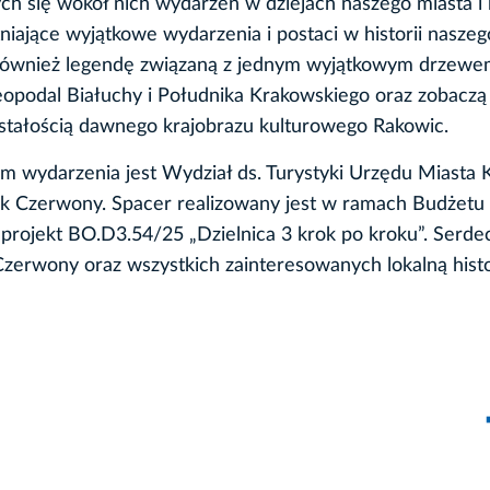
ch się wokół nich wydarzeń w dziejach naszego miasta i 
niające wyjątkowe wydarzenia i postaci w historii naszego
 również legendę związaną z jednym wyjątkowym drzew
opodal Białuchy i Południka Krakowskiego oraz zobacz
tałością dawnego krajobrazu kulturowego Rakowic.
m wydarzenia jest Wydział ds. Turystyki Urzędu Miasta 
nik Czerwony. Spacer realizowany jest w ramach Budżetu
rojekt BO.D3.54/25 „Dzielnica 3 krok po kroku”. Serde
zerwony oraz wszystkich zainteresowanych lokalną histo