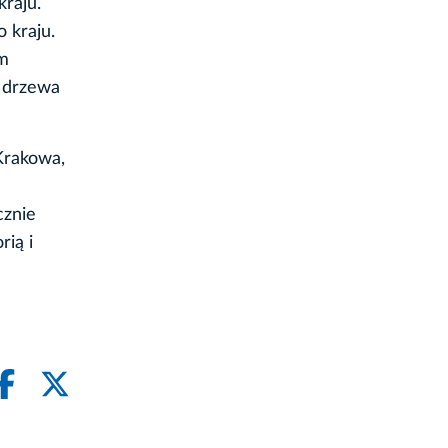
kraju.
 kraju.
em
ą drzewa
Krakowa,
cznie
rią i