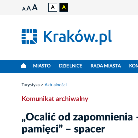
A
A
A
A
A
MIASTO
DZIELNICE
RADA MIASTA
KO
Turystyka
Aktualności
Komunikat archiwalny
„Ocalić od zapomnienia 
pamięci” – spacer