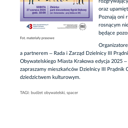
rozgrywający
oraz upamięt
Poznają oni
rosnącym nie
będące pozos
Fot. materiały prasowe
Organizatore
a partnerem ‒ Rada i Zarząd Dzielnicy III Prąd
Obywatelskiego Miasta Krakowa edycja 2025 ‒ p
zapraszamy mieszkańców Dzielnicy III Prądnik C
dziedzictwem kulturowym.
TAGI:
budżet obywatelski
,
spacer