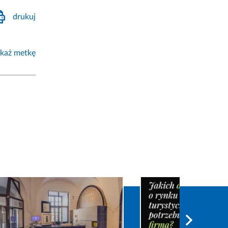
drukuj
każ metkę