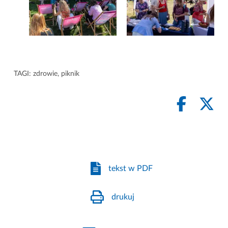
TAGI:
zdrowie
,
piknik
tekst w PDF
drukuj