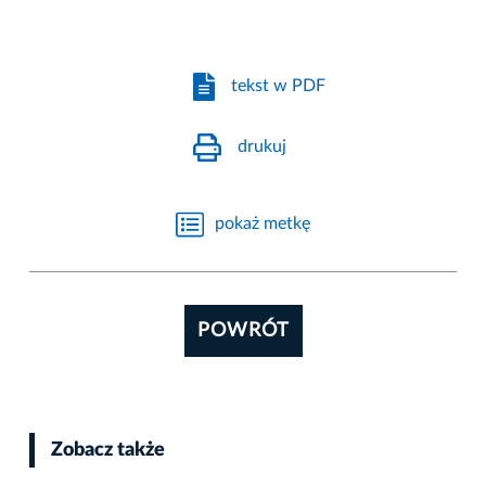
tekst w PDF
drukuj
pokaż metkę
POWRÓT
Zobacz także