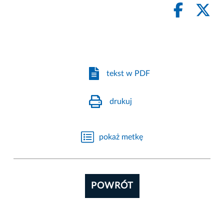
tekst w PDF
drukuj
pokaż metkę
POWRÓT