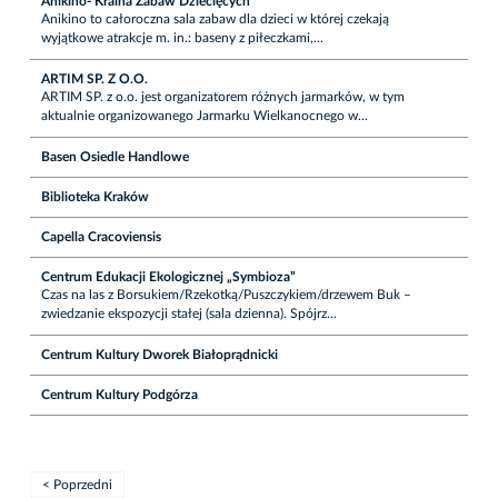
Anikino- Kraina Zabaw Dziecięcych
Anikino to całoroczna sala zabaw dla dzieci w której czekają
wyjątkowe atrakcje m. in.: baseny z piłeczkami,...
ARTIM SP. Z O.O.
ARTIM SP. z o.o. jest organizatorem różnych jarmarków, w tym
aktualnie organizowanego Jarmarku Wielkanocnego w...
Basen Osiedle Handlowe
Biblioteka Kraków
Capella Cracoviensis
Centrum Edukacji Ekologicznej „Symbioza”
Czas na las z Borsukiem/Rzekotką/Puszczykiem/drzewem Buk –
zwiedzanie ekspozycji stałej (sala dzienna). Spójrz...
Centrum Kultury Dworek Białoprądnicki
Centrum Kultury Podgórza
< Poprzedni