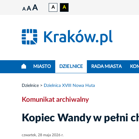
A
A
A
A
A
MIASTO
DZIELNICE
RADA MIASTA
KO
Dzielnice
Dzielnica XVIII Nowa Huta
Komunikat archiwalny
Kopiec Wandy w pełni c
czwartek, 28 maja 2026 r.