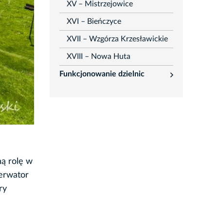
XV – Mistrzejowice
XVI – Bieńczyce
XVII – Wzgórza Krzesławickie
XVIII – Nowa Huta
Funkcjonowanie dzielnic
rozwiń
ną rolę w
erwator
ry