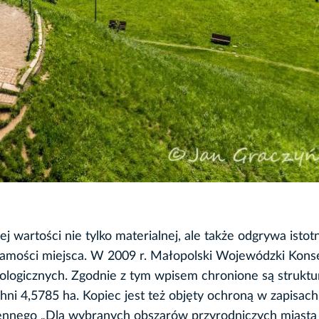
wartości nie tylko materialnej, ale także odgrywa istot
żsamości miejsca. W 2009 r. Małopolski Wojewódzki Kons
ologicznych. Zgodnie z tym wpisem chronione są struktu
ni 4,5785 ha. Kopiec jest też objęty ochroną w zapisach
ennego „Dla wybranych obszarów przyrodniczych miasta