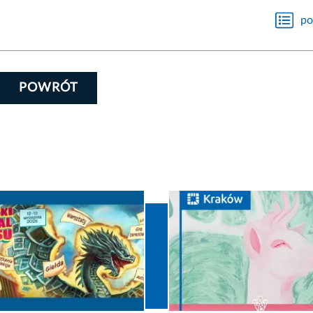
po
POWRÓT