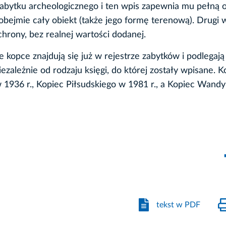
abytku archeologicznego i ten wpis zapewnia mu pełną 
obejmie cały obiekt (także jego formę terenową). Drugi 
hrony, bez realnej wartości dodanej.
 kopce znajdują się już w rejestrze zabytków i podlegaj
zależnie od rodzaju księgi, do której zostały wpisane. K
w 1936 r., Kopiec Piłsudskiego w 1981 r., a Kopiec Wand
tekst w PDF