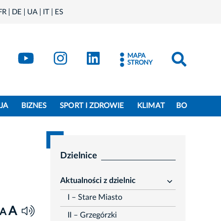
FR
DE
UA
IT
ES
book
Kraków - X
Kraków - YouTube
Kraków - Instagram
Kraków - LinkedIn
MAPA
STRONY
JA
BIZNES
SPORT I ZDROWIE
KLIMAT
BO
Dzielnice
Aktualności z dzielnic
rozwiń
I – Stare Miasto
A
A
II – Grzegórzki