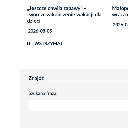
–
Małopolski Festiwal Komiksu
Interp
cji dla
wraca do Krakowa
obraza
2026-08-04
2026-0
WSTRZYMAJ
Znajdź
Szukana fraza: