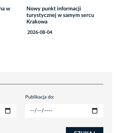
Na tropie dźwiękowych zagadek
Czytamy
rcu
Krakowa
oraz sp
2026-08-04
2026-08
Publikacja do: