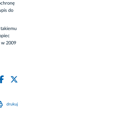
ochronę
wpis do
ą takiemu
opiec
y w 2009
drukuj