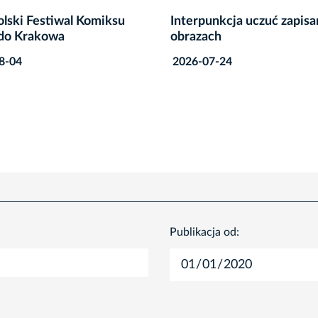
unkcja uczuć zapisana w
Nowy punkt informacji
ch
turystycznej w samym se
Krakowa
7-24
2026-08-04
Publikacja od: