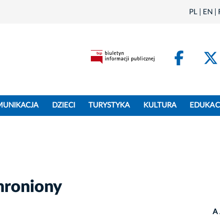
PL
EN
Face
MUNIKACJA
DZIECI
TURYSTYKA
KULTURA
EDUKAC
hroniony
A