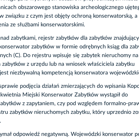
ranicach obszarowego stanowiska archeologicznego ujęte
w związku z czym jest objęty ochroną konserwatorską, a
nia ze służbami konserwatorskimi.
nad zabytkami, rejestr zabytków dla zabytków znajdujący
konserwator zabytków w formie odrębnych ksiąg dla za
nych (C). Do rejestru wpisuje się zabytek nieruchomy na
zabytków z urzędu lub na wniosek właściciela zabytku
jest niezbywalną kompetencją konserwatora wojewódzki
prawie podjęcia działań zmierzających do wpisania Kop
kwietnia Miejski Konserwator Zabytków wystąpił do
abytków z zapytaniem, czy pod względem formalno-pr
estru zabytków nieruchomych zabytku, który uprzednio zo
.
zymał odpowiedź negatywną. Wojewódzki konserwator pod