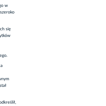
go w
 szeroko
ch się
bytków
ego.
ca
awnym
stał
kreślił,