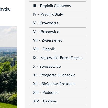
III – Prądnik Czerwony
abytku
IV – Prądnik Biały
V – Krowodrza
VI – Bronowice
VII – Zwierzyniec
VIII – Dębniki
IX – Łagiewniki-Borek Fałęcki
X – Swoszowice
XI – Podgórze Duchackie
XII – Bieżanów-Prokocim
XIII – Podgórze
XIV – Czyżyny