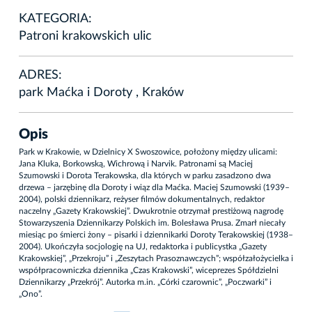
KATEGORIA:
Patroni krakowskich ulic
ADRES:
park Maćka i Doroty , Kraków
Opis
Park w Krakowie, w Dzielnicy X Swoszowice, położony między ulicami:
Jana Kluka, Borkowską, Wichrową i Narvik. Patronami są Maciej
Szumowski i Dorota Terakowska, dla których w parku zasadzono dwa
drzewa – jarzębinę dla Doroty i wiąz dla Maćka. Maciej Szumowski (1939–
2004), polski dziennikarz, reżyser filmów dokumentalnych, redaktor
naczelny „Gazety Krakowskiej”. Dwukrotnie otrzymał prestiżową nagrodę
Stowarzyszenia Dziennikarzy Polskich im. Bolesława Prusa. Zmarł niecały
miesiąc po śmierci żony – pisarki i dziennikarki Doroty Terakowskiej (1938–
2004). Ukończyła socjologię na UJ, redaktorka i publicystka „Gazety
Krakowskiej”, „Przekroju” i „Zeszytach Prasoznawczych”; współzałożycielka i
współpracowniczka dziennika „Czas Krakowski”, wiceprezes Spółdzielni
Dziennikarzy „Przekrój”. Autorka m.in. „Córki czarownic”, „Poczwarki” i
„Ono”.