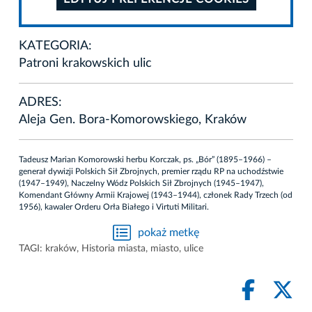
KATEGORIA:
Patroni krakowskich ulic
ADRES:
Aleja Gen. Bora-Komorowskiego, Kraków
Tadeusz Marian Komorowski herbu Korczak, ps. „Bór” (1895–1966) –
generał dywizji Polskich Sił Zbrojnych, premier rządu RP na uchodźstwie
(1947–1949), Naczelny Wódz Polskich Sił Zbrojnych (1945–1947),
Komendant Główny Armii Krajowej (1943–1944), członek Rady Trzech (od
1956), kawaler Orderu Orła Białego i Virtuti Militari.
pokaż metkę
TAGI:
kraków
,
Historia miasta
,
miasto
,
ulice