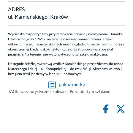
ADRES:
ul. Kamieńskiego, Kraków
Wycieczkę rozpoczynamy przy rezerwacie przyrody nieożywionej Bonarka.
Utworzono go w 1961 r. na terenie dawnego kamieniołomu. Dzięki
odkryciu niższych warstw skalnych można oglądać tu erozyjne dno morza z
okresu górnej kredy, uskoki tektoniczne oraz stropową warstwę skał
jurajskich. Na terenie rezerwatu wytyczono ścieżkę dydaktyczną.
Następnie ścieżką rowerową wzdłuż Kamieńskiego przejeżdżamy do ronda
Matecznego i dalej – al. Konopnickiej – do rzeki Wilgi. Skręcamy w lewo i
brzegiem rzeki jedziemy w kierunku północnym.
pokaż metkę
TAGI:
trasy turystyczne
,
kulinaria
,
Poza utartym szlakiem