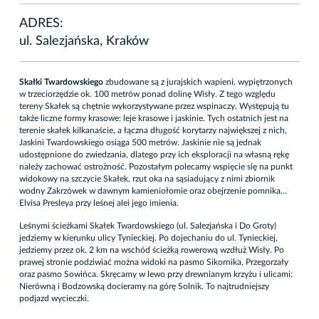
ADRES:
ul. Salezjańska, Kraków
Skałki Twardowskiego
zbudowane są z jurajskich wapieni, wypiętrzonych
w trzeciorzędzie ok. 100 metrów ponad dolinę Wisły. Z tego względu
tereny Skałek są chętnie wykorzystywane przez wspinaczy. Występują tu
także liczne formy krasowe: leje krasowe i jaskinie. Tych ostatnich jest na
terenie skałek kilkanaście, a łączna długość korytarzy największej z nich,
Jaskini Twardowskiego osiąga 500 metrów. Jaskinie nie są jednak
udostępnione do zwiedzania, dlatego przy ich eksploracji na własną rękę
należy zachować ostrożność. Pozostałym polecamy wspięcie się na punkt
widokowy na szczycie Skałek, rzut oka na sąsiadujący z nimi zbiornik
wodny Zakrzówek w dawnym kamieniołomie oraz obejrzenie pomnika…
Elvisa Presleya przy leśnej alei jego imienia.
Leśnymi ścieżkami Skałek Twardowskiego (ul. Salezjańska i Do Groty)
jedziemy w kierunku ulicy Tynieckiej. Po dojechaniu do ul. Tynieckiej,
jedziemy przez ok. 2 km na wschód ścieżką rowerową wzdłuż Wisły. Po
prawej stronie podziwiać można widoki na pasmo Sikornika, Przegorzały
oraz pasmo Sowińca. Skręcamy w lewo przy drewnianym krzyżu i ulicami:
Nierówną i Bodzowską docieramy na górę Solnik. To najtrudniejszy
podjazd wycieczki.