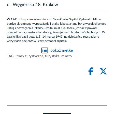
ul. Węgierska 18, Kraków
W 1941 roku przeniesiono tu z ul. Skawińskiej Szpital Żydowski. Mimo
bardzo skromnego wyposażenia i braku leków, znany był z wysokiej jakości
usług i poświęcenia lekarzy. Szpital miał 120 łóżek, jednak z powodu
przepełnienia, często zdarzało się, że na jednym leżało dwóch chorych. W
czasie likwidacji getta (13–14 marca 1943) na dziedzińcu rozstrzelano
wszystkich pacjentów i cały personel szpitala.
pokaż metkę
TAGI:
trasy turystyczne
,
turystyka
,
miasto