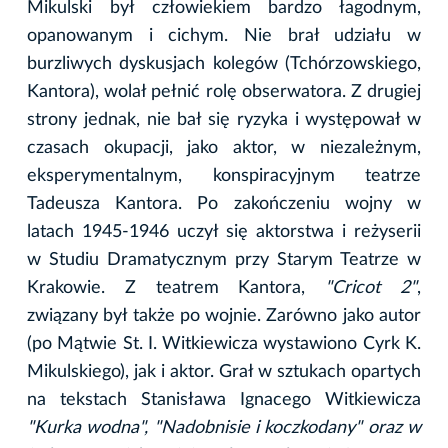
Mikulski był człowiekiem bardzo łagodnym,
opanowanym i cichym. Nie brał udziału w
burzliwych dyskusjach kolegów (Tchórzowskiego,
Kantora), wolał pełnić rolę obserwatora. Z drugiej
strony jednak, nie bał się ryzyka i występował w
czasach okupacji, jako aktor, w niezależnym,
eksperymentalnym, konspiracyjnym teatrze
Tadeusza Kantora. Po zakończeniu wojny w
latach 1945-1946 uczył się aktorstwa i reżyserii
w Studiu Dramatycznym przy Starym Teatrze w
Krakowie. Z teatrem Kantora,
"Cricot 2"
,
związany był także po wojnie. Zarówno jako autor
(po Mątwie St. I. Witkiewicza wystawiono Cyrk K.
Mikulskiego), jak i aktor. Grał w sztukach opartych
na tekstach Stanisława Ignacego Witkiewicza
"Kurka wodna", "Nadobnisie i koczkodany" oraz w