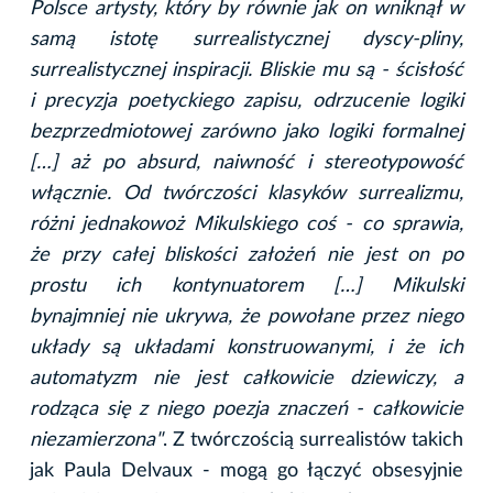
Polsce artysty, który by równie jak on wniknął w
samą istotę surrealistycznej dyscy-pliny,
surrealistycznej inspiracji. Bliskie mu są - ścisłość
i precyzja poetyckiego zapisu, odrzucenie logiki
bezprzedmiotowej zarówno jako logiki formalnej
[…] aż po absurd, naiwność i stereotypowość
włącznie. Od twórczości klasyków surrealizmu,
różni jednakowoż Mikulskiego coś - co sprawia,
że przy całej bliskości założeń nie jest on po
prostu ich kontynuatorem […] Mikulski
bynajmniej nie ukrywa, że powołane przez niego
układy są układami konstruowanymi, i że ich
automatyzm nie jest całkowicie dziewiczy, a
rodząca się z niego poezja znaczeń - całkowicie
niezamierzona"
. Z twórczością surrealistów takich
jak Paula Delvaux - mogą go łączyć obsesyjnie