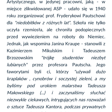
Artystycznego, w jedynej pracowni, jaką - w
miejsce zlikwidowanej ASP - udało się w 1940
roku zorganizować prof. Fryderykowi Pautschowi
dla
"niedobitków z różnych lat"
. Szkoła nie tylko
uczyła rzemiosła, ale chroniła podopiecznych
przed wywiezieniem na roboty do Niemiec.
Jednak, jak wspomina Janina Kraupe - stanowili z
Kazimierzem Mikulskim i Tadeuszem
Brzozowskim
"trójkę studentów niezbyt
lubianych"
przez profesora Pautscha. Jego
faworytami byli ci, którzy
"używali dużo
kraplaków , cynobrów i soczystej zieleni, a my
byliśmy pod urokiem malarstwa Tadeusza
Makowskiego (...) i zaczynaliśmy słuchać
niezwykle ciekawych, intrygujących nas rozważań
o sztuce Tadeusza Kantora, podczas prywatnych