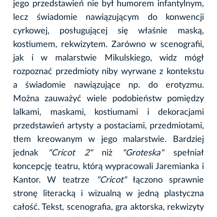
jego przedstawień nie był humorem infantylnym,
lecz świadomie nawiązującym do konwencji
cyrkowej, posługującej się właśnie maską,
kostiumem, rekwizytem. Zarówno w scenografii,
jak i w malarstwie Mikulskiego, widz mógł
rozpoznać przedmioty niby wyrwane z kontekstu
a świadomie nawiązujące np. do erotyzmu.
Można zauważyć wiele podobieństw pomiędzy
lalkami, maskami, kostiumami i dekoracjami
przedstawień artysty a postaciami, przedmiotami,
tłem kreowanym w jego malarstwie. Bardziej
jednak
"Cricot 2"
niż
"Groteska"
spełniał
koncepcję teatru, którą wypracowali Jaremianka i
Kantor. W teatrze
"Cricot"
łączono sprawnie
stronę literacką i wizualną w jedną plastyczna
całość. Tekst, scenografia, gra aktorska, rekwizyty