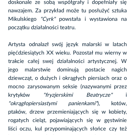
doskonale ze sobą współgrały i dopełniały się
nawzajem. Za przykład może tu posłużyć sztuka
Mikulskiego
"Cyrk"
powstała i wystawiona na
początku działalności teatru.
Artysta odnalazł swój język malarski w latach
pięćdziesiątych XX wieku. Pozostał mu wierny w
trakcie całej swej działalności artystycznej. W
jego malarstwie dominują postacie nagich
dziewcząt, o dużych i okrągłych piersiach oraz o
mocno zarysowanym seksie (nazywanymi przez
krytyków
"fryzjerskimi Beatrycze"
i
"okrągłopiersiastymi panienkami"
), kotów,
ptaków, drzew przemieniających się w kobiety,
rogatych cieląt, pojawiających się w gęstwinie
liści oczu, kul przypominających słońce czy też