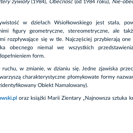
tery żywioły
(1984),
Obecność
(od 1984 roku),
Nie-obe
wistość w dziełach Wsiołkowskiego jest stała, powt
nimi figury geometryczne, stereometryczne, ale tak
i rozpływające się w tle. Najczęściej przybierają one
yka obecnego niemal we wszystkich przedstawieni
dopełnieniem form.
 ruchu, w zmianie, w dzianiu się. Jedne zjawiska prz
owarzyszą charakterystyczne płomykowate formy nazwa
ezidentyfikowany Obiekt Namalowany).
wski.pl
oraz książki Marii Zientary „Najnowsza sztuka 