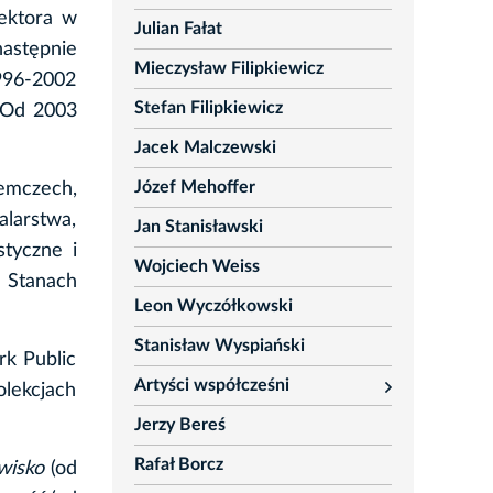
ektora w
Julian Fałat
astępnie
Mieczysław Filipkiewicz
996-2002
Stefan Filipkiewicz
 Od 2003
Jacek Malczewski
Józef Mehoffer
emczech,
alarstwa,
Jan Stanisławski
styczne i
Wojciech Weiss
 Stanach
Leon Wyczółkowski
Stanisław Wyspiański
rk Public
Artyści współcześni
lekcjach
rozwiń
Jerzy Bereś
Rafał Borcz
wisko
(od