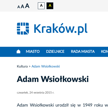
A
A
A
A
A
MIASTO
DZIELNICE
RADA MIASTA
KO
Kultura
Adam Wsiołkowski
Adam Wsiołkowski
czwartek, 24 września 2015 r.
Adam Wsiołkowski urodził się w 1949 roku w 