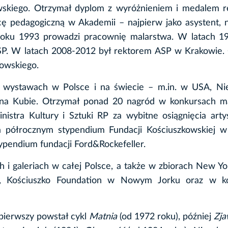
skiego. Otrzymał dyplom z wyróżnieniem i medalem r
 pedagogiczną w Akademii – najpierw jako asystent, n
 roku 1993 prowadzi pracownię malarstwa. W latach 1
ASP. W latach 2008-2012 był rektorem ASP w Krakowie.
zowskiego.
 wystawach w Polsce i na świecie – m.in. w USA, Ni
h i na Kubie. Otrzymał ponad 20 nagród w konkursach m
istra Kultury i Sztuki RP za wybitne osiągnięcia arty
 półrocznym stypendium Fundacji Kościuszkowskiej w
ypendium fundacji Ford&Rockefeller.
i galeriach w całej Polsce, a także w zbiorach New Yo
ces, Kościuszko Foundation w Nowym Jorku oraz w ko
pierwszy powstał cykl
Matnia
(od 1972 roku), później
Zja