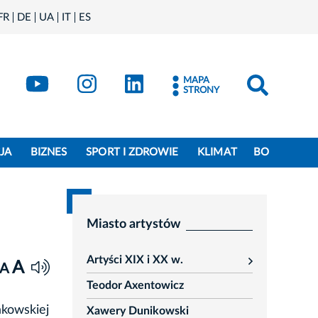
FR
DE
UA
IT
ES
book
Kraków - X
Kraków - YouTube
Kraków - Instagram
Kraków - LinkedIn
MAPA
STRONY
JA
BIZNES
SPORT I ZDROWIE
KLIMAT
BO
Miasto artystów
Artyści XIX i XX w.
A
rozwiń
A
Teodor Axentowicz
kowskiej
Xawery Dunikowski