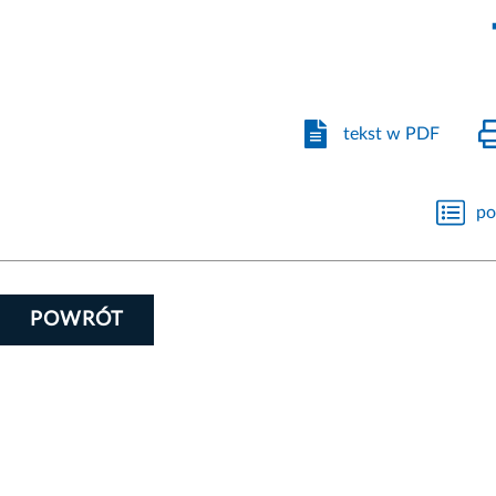
tekst w PDF
po
POWRÓT