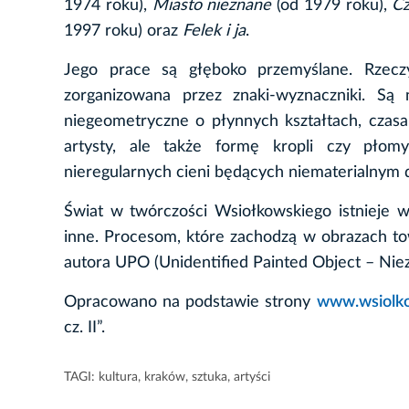
1974 roku),
Miasto nieznane
(od 1979 roku),
Cz
1997 roku) oraz
Felek i ja
.
Jego prace są głęboko przemyślane. Rzeczy
zorganizowana przez znaki-wyznaczniki. Są 
niegeometryczne o płynnych kształtach, czasam
artysty, ale także formę kropli czy płom
nieregularnych cieni będących niematerialnym 
Świat w twórczości Wsiołkowskiego istnieje w
inne. Procesom, które zachodzą w obrazach t
autora UPO (Unidentified Painted Object – Ni
Opracowano na podstawie strony
www.wsiolko
cz. II”.
TAGI:
kultura
,
kraków
,
sztuka
,
artyści