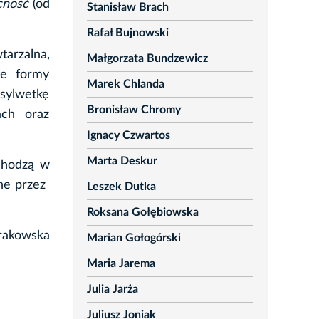
cność
(od
Stanisław Brach
Rafał Bujnowski
arzalna,
Małgorzata Bundzewicz
że formy
Marek Chlanda
 sylwetkę
Bronisław Chromy
ach oraz
Ignacy Czwartos
Marta Deskur
echodzą w
ne przez
Leszek Dutka
Roksana Gołębiowska
krakowska
Marian Gołogórski
Maria Jarema
Julia Jarża
Juliusz Joniak