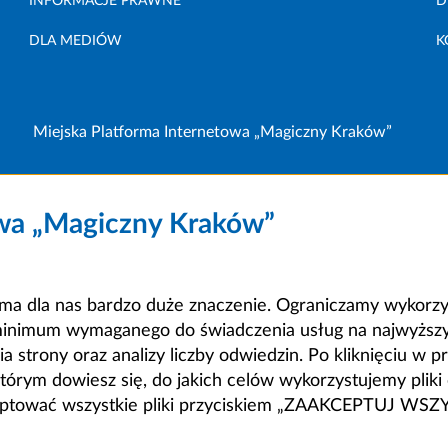
INFORMACJE PRAWNE
D
DLA MEDIÓW
K
Miejska Platforma Internetowa „Magiczny Kraków”
owa „Magiczny Kraków”
a dla nas bardzo duże znaczenie. Ograniczamy wykorzyst
minimum wymaganego do świadczenia usług na najwyższym
strony oraz analizy liczby odwiedzin. Po kliknięciu w pr
m dowiesz się, do jakich celów wykorzystujemy pliki c
ceptować wszystkie pliki przyciskiem „ZAAKCEPTUJ WS