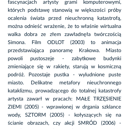
fascynacjach artysty grami komputerowymi,
których podstawę stanowią w większości próby
ocalenia świata przed nieuchronną katastrofą,
można odnieść wrażenie, że to właśnie wirtualna
walka dobra ze złem zawładnęła twórczością
Simona. Film ODLOT (2003) to animacja
przedstawiająca panoramę Krakowa. Miasto
powoli pustoszeje - zabytkowe budynki
zmieniające się w rakiety, starują w kosmiczną
podróż. Pozostaje pustka - wyludnione puste
miasto. Delikatne metafory nieuchronnego
kataklizmu, prowadzącego do totalnej katastrofy
artysta zawarł w pracach: MAŁE TRZĘSIENIE
ZIEMI (2005) - wprawionej w drgania szklance
wody, SZTORM (2005) - kołyszących się na
ścianie obrazach, czy akcji SMRÓD (2006) -