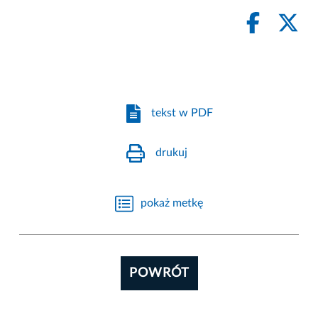
tekst w PDF
drukuj
pokaż metkę
POWRÓT