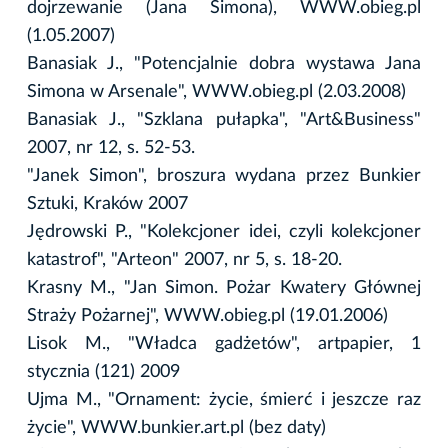
dojrzewanie (Jana Simona), WWW.obieg.pl
(1.05.2007)
Banasiak J., "Potencjalnie dobra wystawa Jana
Simona w Arsenale", WWW.obieg.pl (2.03.2008)
Banasiak J., "Szklana pułapka", "Art&Business"
2007, nr 12, s. 52-53.
"Janek Simon", broszura wydana przez Bunkier
Sztuki, Kraków 2007
Jędrowski P., "Kolekcjoner idei, czyli kolekcjoner
katastrof", "Arteon" 2007, nr 5, s. 18-20.
Krasny M., "Jan Simon. Pożar Kwatery Głównej
Straży Pożarnej", WWW.obieg.pl (19.01.2006)
Lisok M., "Władca gadżetów", artpapier, 1
stycznia (121) 2009
Ujma M., "Ornament: życie, śmierć i jeszcze raz
życie", WWW.bunkier.art.pl (bez daty)