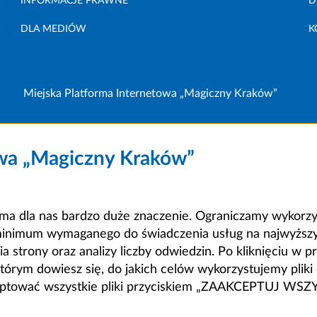
INFORMACJE PRAWNE
D
DLA MEDIÓW
K
Miejska Platforma Internetowa „Magiczny Kraków”
owa „Magiczny Kraków”
a dla nas bardzo duże znaczenie. Ograniczamy wykorzyst
minimum wymaganego do świadczenia usług na najwyższym
strony oraz analizy liczby odwiedzin. Po kliknięciu w pr
m dowiesz się, do jakich celów wykorzystujemy pliki c
ceptować wszystkie pliki przyciskiem „ZAAKCEPTUJ WS