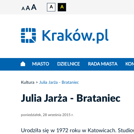
A
A
A
A
A
MIASTO
DZIELNICE
RADA MIASTA
KO
Kultura
Julia Jarża - Brataniec
Julia Jarża - Brataniec
poniedziałek, 28 września 2015 r.
Urodziła się w 1972 roku w Katowicach. Studi