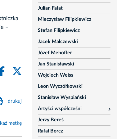
Julian Fałat
tniczka
Mieczysław Filipkiewicz
ie –
Stefan Filipkiewicz
Jacek Malczewski
Józef Mehoffer
Jan Stanisławski
Wojciech Weiss
Leon Wyczółkowski
Stanisław Wyspiański
drukuj
Artyści współcześni
rozwiń
Jerzy Bereś
każ metkę
Rafał Borcz