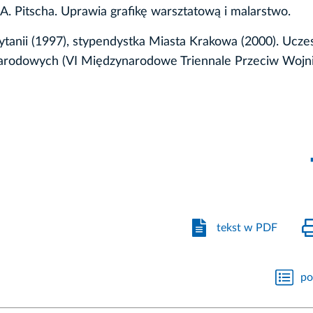
. Pitscha. Uprawia grafikę warsztatową i malarstwo.
anii (1997), stypendystka Miasta Krakowa (2000). Uczes
arodowych (VI Międzynarodowe Triennale Przeciw Wojn
tekst w PDF
po