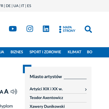
FR
DE
UA
IT
ES
book
Kraków - X
Kraków - YouTube
Kraków - Instagram
Kraków - LinkedIn
MAPA
STRONY
JA
BIZNES
SPORT I ZDROWIE
KLIMAT
BO
Miasto artystów
Artyści XIX i XX w.
A
rozwiń
A
Teodor Axentowicz
 Dyplom
Xawery Dunikowski