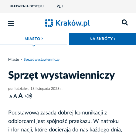
PL
UŁATWIENIA DOSTĘPU
ROZWIŃ MENU
ROZWIŃ
MIASTO
NA SKRÓTY
Miasto
Sprzęt wystawienniczy
Sprzęt wystawienniczy
poniedziałek, 13 listopada 2023 r.
A
A
A
Podstawową zasadą dobrej komunikacji z
odbiorcami jest spójność przekazu. W natłoku
informacji, które docierają do nas każdego dnia,