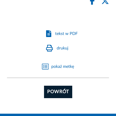
tekst w PDF
drukuj
pokaż metkę
POWRÓT