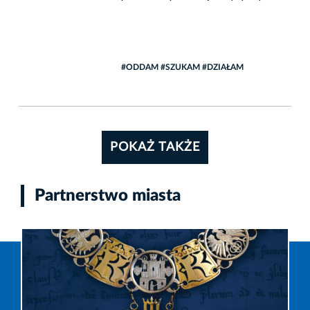
#ODDAM #SZUKAM #DZIAŁAM
POKAŻ TAKŻE
Partnerstwo miasta