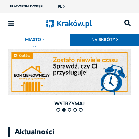
PL
UŁATWIENIA DOSTĘPU
ROZWIŃ MENU
ROZWIŃ
MIASTO
NA SKRÓTY
Fot. Magiczny Kraków
Fot. 
WSTRZYMAJ
Aktualności