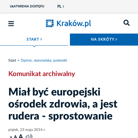
PL
UŁATWIENIA DOSTĘPU
ROZWIŃ MENU
ROZWIŃ
START
NA SKRÓTY
Start
Opinie, stanowiska, polemiki
Komunikat archiwalny
Miał być europejski
ośrodek zdrowia, a jest
rudera - sprostowanie
piątek, 23 maja 2014 r.
A
A